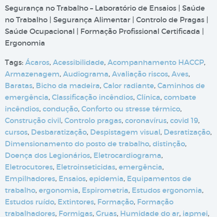
Segurança no Trabalho – Laboratório de Ensaios | Saúde
no Trabalho | Segurança Alimentar | Controlo de Pragas |
Saúde Ocupacional | Formação Profissional Certificada |
Ergonomia
Tags:
Ácaros
,
Acessibilidade
,
Acompanhamento HACCP
,
Armazenagem
,
Audiograma
,
Avaliação riscos
,
Aves
,
Baratas
,
Bicho da madeira
,
Calor radiante
,
Caminhos de
emergência
,
Classificação incêndios
,
Clínica
,
combate
incêndios
,
condução
,
Conforto ou stresse térmico
,
Construção civil
,
Controlo pragas
,
coronavírus
,
covid 19
,
cursos
,
Desbaratização
,
Despistagem visual
,
Desratização
,
Dimensionamento do posto de trabalho
,
distinção
,
Doença dos Legionários
,
Eletrocardiograma
,
Eletrocutores
,
Eletroinseticidas
,
emergência
,
Empilhadores
,
Ensaios
,
epidemia
,
Equipamentos de
trabalho
,
ergonomia
,
Espirometria
,
Estudos ergonomia
,
Estudos ruído
,
Extintores
,
Formação
,
Formação
trabalhadores
,
Formigas
,
Gruas
,
Humidade do ar
,
iapmei
,