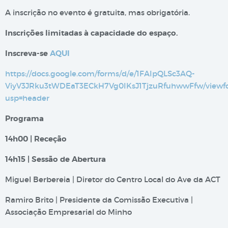
A inscrição no evento é gratuita, mas obrigatória.
Inscrições limitadas à capacidade do espaço.
Inscreva-se
AQUI
https://docs.google.com
/forms/d/e/1FAIpQLSc3AQ-
ViyV3JRku3tWDEaT3ECkH7Vg0IKsJ1TjzuRfuhwwFfw/viewf
usp=header
Programa
14h00 | Receção
14h15 | Sessão de Abertura
Miguel Berbereia | Diretor do Centro Local do Ave da ACT
Ramiro Brito | Presidente da Comissão Executiva |
Associação Empresarial do Minho