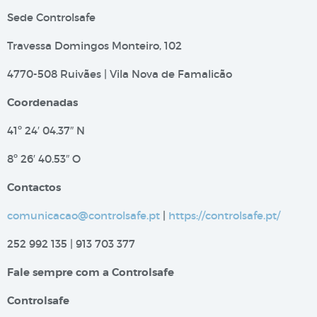
Sede Controlsafe
Travessa Domingos Monteiro, 102
4770-508 Ruivães | Vila Nova de Famalicão
Coordenadas
41º 24′ 04.37″ N
8º 26′ 40.53″ O
Contactos
comunicacao@controlsafe.pt
|
https://controlsafe.pt/
252 992 135 | 913 703 377
Fale sempre com a Controlsafe
Controlsafe