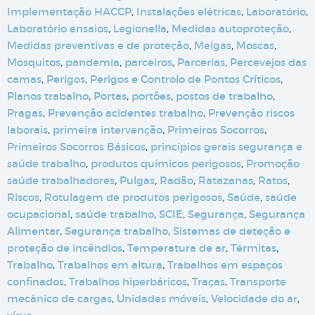
Implementação HACCP
,
Instalações elétricas
,
Laboratório
,
Laboratório ensaios
,
Legionella
,
Medidas autoproteção
,
Medidas preventivas e de proteção
,
Melgas
,
Moscas
,
Mosquitos
,
pandemia
,
parceiros
,
Parcerias
,
Percevejos das
camas
,
Perigos
,
Perigos e Controlo de Pontos Críticos
,
Planos trabalho
,
Portas
,
portões
,
postos de trabalho
,
Pragas
,
Prevenção acidentes trabalho
,
Prevenção riscos
laborais
,
primeira intervenção
,
Primeiros Socorros
,
Primeiros Socorros Básicos
,
princípios gerais segurança e
saúde trabalho
,
produtos químicos perigosos
,
Promoção
saúde trabalhadores
,
Pulgas
,
Radão
,
Ratazanas
,
Ratos
,
Riscos
,
Rotulagem de produtos perigosos
,
Saúde
,
saúde
ocupacional
,
saúde trabalho
,
SCIE
,
Segurança
,
Segurança
Alimentar
,
Segurança trabalho
,
Sistemas de deteção e
proteção de incêndios
,
Temperatura de ar
,
Térmitas
,
Trabalho
,
Trabalhos em altura
,
Trabalhos em espaços
confinados
,
Trabalhos hiperbáricos
,
Traças
,
Transporte
mecânico de cargas
,
Unidades móveis
,
Velocidade do ar
,