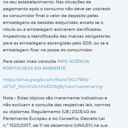
no seu estabelecimento. Nas situações de
pagamento após o consumo não deve ser cobrado
ao consumidor final o valor de depósito pelas
embalagens de bebidas adquiridas, exceto se o
rótulo ou a embalagem estiverem danificados,
impedindo a identificação das marcas obrigatórias
para as embalagens abrangidas pelo SDR, ou se a
embalagem ficar na posse do consumidor.
Para saber mais consulte
INFO AGÊNCIA
PORTUGUESA DO AMBIENTE
.
https://drive.google.com/file/d/1jKLI79Rb-
4E7qT_MxvWxZv1Kb5326gBj/view?usp=sharing
Nota – Estes tópicos são meramente indicativos e
não excluem a consulta das respetivas leis, normas
ou diplomas: Regulamento (UE) 2025/40 do
Parlamento Europeu e do Conselho; Decreto-Lei
n.º 152D/2017, de 11 de dezembro (UNILEX) na sua