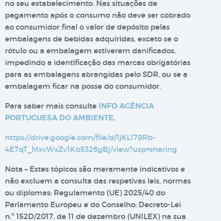
no seu estabelecimento. Nas situações de
pagamento após o consumo não deve ser cobrado
ao consumidor final o valor de depósito pelas
embalagens de bebidas adquiridas, exceto se o
rótulo ou a embalagem estiverem danificados,
impedindo a identificação das marcas obrigatórias
para as embalagens abrangidas pelo SDR, ou se a
embalagem ficar na posse do consumidor.
Para saber mais consulte
INFO AGÊNCIA
PORTUGUESA DO AMBIENTE
.
https://drive.google.com/file/d/1jKLI79Rb-
4E7qT_MxvWxZv1Kb5326gBj/view?usp=sharing
Nota – Estes tópicos são meramente indicativos e
não excluem a consulta das respetivas leis, normas
ou diplomas: Regulamento (UE) 2025/40 do
Parlamento Europeu e do Conselho; Decreto-Lei
n.º 152D/2017, de 11 de dezembro (UNILEX) na sua