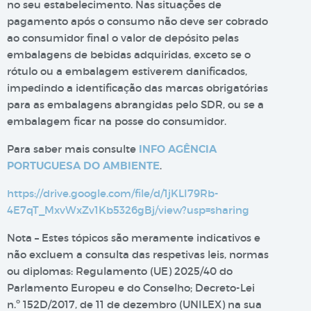
no seu estabelecimento. Nas situações de
pagamento após o consumo não deve ser cobrado
ao consumidor final o valor de depósito pelas
embalagens de bebidas adquiridas, exceto se o
rótulo ou a embalagem estiverem danificados,
impedindo a identificação das marcas obrigatórias
para as embalagens abrangidas pelo SDR, ou se a
embalagem ficar na posse do consumidor.
Para saber mais consulte
INFO AGÊNCIA
PORTUGUESA DO AMBIENTE
.
https://drive.google.com/file/d/1jKLI79Rb-
4E7qT_MxvWxZv1Kb5326gBj/view?usp=sharing
Nota – Estes tópicos são meramente indicativos e
não excluem a consulta das respetivas leis, normas
ou diplomas: Regulamento (UE) 2025/40 do
Parlamento Europeu e do Conselho; Decreto-Lei
n.º 152D/2017, de 11 de dezembro (UNILEX) na sua