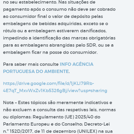
no seu estabelecimento. Nas situações de
pagamento após o consumo não deve ser cobrado
ao consumidor final o valor de depósito pelas
embalagens de bebidas adquiridas, exceto se o
rótulo ou a embalagem estiverem danificados,
impedindo a identificação das marcas obrigatórias
para as embalagens abrangidas pelo SDR, ou se a
embalagem ficar na posse do consumidor.
Para saber mais consulte
INFO AGÊNCIA
PORTUGUESA DO AMBIENTE
.
https://drive.google.com/file/d/1jKLI79Rb-
4E7qT_MxvWxZv1Kb5326gBj/view?usp=sharing
Nota – Estes tópicos são meramente indicativos e
não excluem a consulta das respetivas leis, normas
ou diplomas: Regulamento (UE) 2025/40 do
Parlamento Europeu e do Conselho; Decreto-Lei
n.º 152D/2017, de 11 de dezembro (UNILEX) na sua