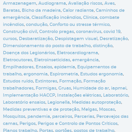
Armazenagem
,
Audiograma
,
Avaliação riscos
,
Aves
,
Baratas
,
Bicho da madeira
,
Calor radiante
,
Caminhos de
emergência
,
Classificação incêndios
,
Clínica
,
combate
incêndios
,
condução
,
Conforto ou stresse térmico
,
Construção civil
,
Controlo pragas
,
coronavírus
,
covid 19
,
cursos
,
Desbaratização
,
Despistagem visual
,
Desratização
,
Dimensionamento do posto de trabalho
,
distinção
,
Doença dos Legionários
,
Eletrocardiograma
,
Eletrocutores
,
Eletroinseticidas
,
emergência
,
Empilhadores
,
Ensaios
,
epidemia
,
Equipamentos de
trabalho
,
ergonomia
,
Espirometria
,
Estudos ergonomia
,
Estudos ruído
,
Extintores
,
Formação
,
Formação
trabalhadores
,
Formigas
,
Gruas
,
Humidade do ar
,
iapmei
,
Implementação HACCP
,
Instalações elétricas
,
Laboratório
,
Laboratório ensaios
,
Legionella
,
Medidas autoproteção
,
Medidas preventivas e de proteção
,
Melgas
,
Moscas
,
Mosquitos
,
pandemia
,
parceiros
,
Parcerias
,
Percevejos das
camas
,
Perigos
,
Perigos e Controlo de Pontos Críticos
,
Planos trabalho
,
Portas
,
portões
,
postos de trabalho
,