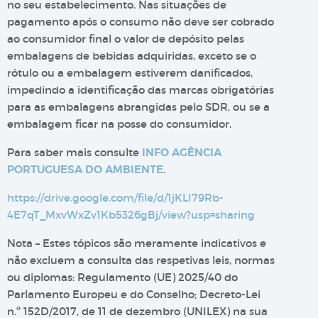
no seu estabelecimento. Nas situações de
pagamento após o consumo não deve ser cobrado
ao consumidor final o valor de depósito pelas
embalagens de bebidas adquiridas, exceto se o
rótulo ou a embalagem estiverem danificados,
impedindo a identificação das marcas obrigatórias
para as embalagens abrangidas pelo SDR, ou se a
embalagem ficar na posse do consumidor.
Para saber mais consulte
INFO AGÊNCIA
PORTUGUESA DO AMBIENTE
.
https://drive.google.com/file/d/1jKLI79Rb-
4E7qT_MxvWxZv1Kb5326gBj/view?usp=sharing
Nota – Estes tópicos são meramente indicativos e
não excluem a consulta das respetivas leis, normas
ou diplomas: Regulamento (UE) 2025/40 do
Parlamento Europeu e do Conselho; Decreto-Lei
n.º 152D/2017, de 11 de dezembro (UNILEX) na sua