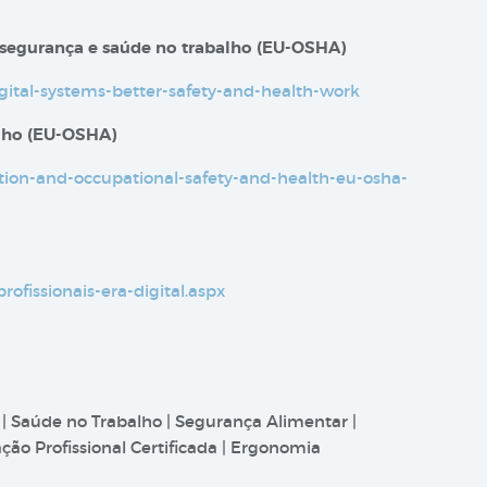
 segurança e saúde no trabalho​​ (EU-OSHA)
igital-systems-better-safety-and-health-work
alho (EU-OSHA)
sation-and-occupational-safety-and-health-eu-osha-
profissionais-era-digital.aspx
 | Saúde no Trabalho | Segurança Alimentar |
ão Profissional Certificada | Ergonomia