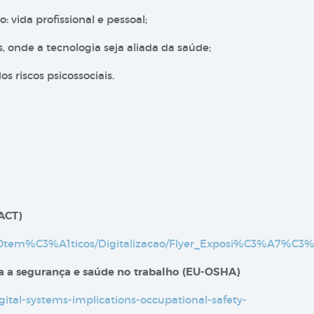
 vida profissional e pessoal;
 onde a tecnologia seja aliada da saúde;
 riscos psicossociais.
(ACT)
rs%20tem%C3%A1ticos/Digitalizacao/Flyer_Exposi%C3%A7%C
ara a segurança e saúde no trabalho (EU-OSHA)
gital-systems-implications-occupational-safety-