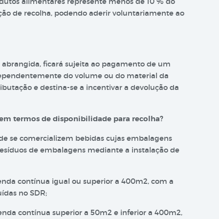
odutos alimentares represente menos de 10 % do
ação de recolha, podendo aderir voluntariamente ao
 abrangida, ficará sujeita ao pagamento de um
ependentemente do volume ou do material da
ributação e destina-se a incentivar a devolução da
em termos de disponibilidade para recolha?
nde se comercializem bebidas cujas embalagens
 resíduos de embalagens mediante a instalação de
enda contínua igual ou superior a 400m2, com a
uídas no SDR;
enda contínua superior a 50m2 e inferior a 400m2,