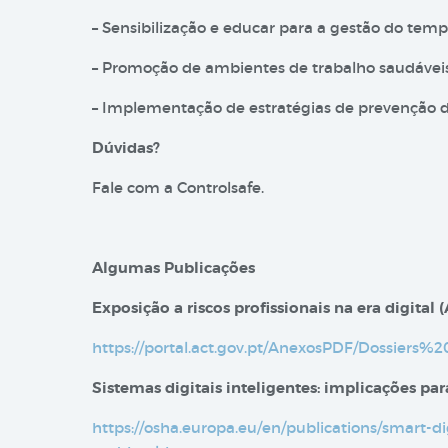
– Sensibilização e educar para a gestão do tempo:
– Promoção de ambientes de trabalho saudáveis,
– Implementação de estratégias de prevenção dos
Dúvidas?
Fale com a Controlsafe.
Algumas Publicações
Exposição a riscos profissionais na era digital​ 
https://portal.act.gov.pt/AnexosPDF/Dossie
Sistemas digitais inteligentes: implicações p
https://osha.europa.eu/en/publications/smart-di