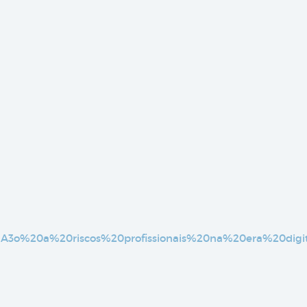
3%A3o%20a%20riscos%20profissionais%20na%20era%20digit