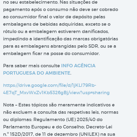
no seu estabelecimento. Nas situações de
pagamento após o consumo não deve ser cobrado
ao consumidor final o valor de depósito pelas
embalagens de bebidas adquiridas, exceto se o
rótulo ou a embalagem estiverem danificados,
impedindo a identificação das marcas obrigatórias
para as embalagens abrangidas pelo SDR, ou se a
embalagem ficar na posse do consumidor.
Para saber mais consulte
INFO AGÊNCIA
PORTUGUESA DO AMBIENTE
.
https://drive.google.com/file/d/1jKLI79Rb-
4E7qT_MxvWxZv1Kb5326gBj/view?usp=sharing
Nota – Estes tópicos são meramente indicativos e
não excluem a consulta das respetivas leis, normas
ou diplomas: Regulamento (UE) 2025/40 do
Parlamento Europeu e do Conselho; Decreto-Lei
n.º 152D/2017, de 11 de dezembro (UNILEX) na sua