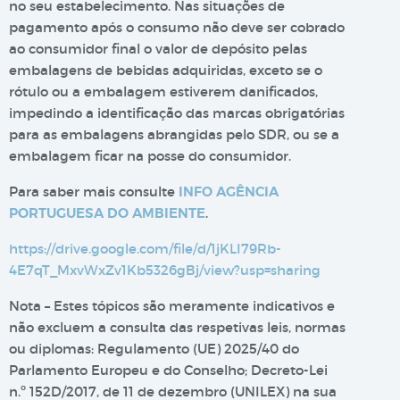
no seu estabelecimento. Nas situações de
pagamento após o consumo não deve ser cobrado
ao consumidor final o valor de depósito pelas
embalagens de bebidas adquiridas, exceto se o
rótulo ou a embalagem estiverem danificados,
impedindo a identificação das marcas obrigatórias
para as embalagens abrangidas pelo SDR, ou se a
embalagem ficar na posse do consumidor.
Para saber mais consulte
INFO AGÊNCIA
PORTUGUESA DO AMBIENTE
.
https://drive.google.com/file/d/1jKLI79Rb-
4E7qT_MxvWxZv1Kb5326gBj/view?usp=sharing
Nota – Estes tópicos são meramente indicativos e
não excluem a consulta das respetivas leis, normas
ou diplomas: Regulamento (UE) 2025/40 do
Parlamento Europeu e do Conselho; Decreto-Lei
n.º 152D/2017, de 11 de dezembro (UNILEX) na sua