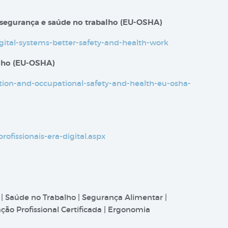
 segurança e saúde no trabalho​​ (EU-OSHA)
igital-systems-better-safety-and-health-work
alho (EU-OSHA)
sation-and-occupational-safety-and-health-eu-osha-
profissionais-era-digital.aspx
 | Saúde no Trabalho | Segurança Alimentar |
ão Profissional Certificada | Ergonomia