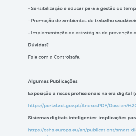
– Sensibilização e educar para a gestão do tempo:
– Promoção de ambientes de trabalho saudáveis,
– Implementação de estratégias de prevenção dos
Dúvidas?
Fale com a Controlsafe.
Algumas Publicações
Exposição a riscos profissionais na era digital​ 
https://portal.act.gov.pt/AnexosPDF/Dossie
Sistemas digitais inteligentes: implicações p
https://osha.europa.eu/en/publications/smart-di