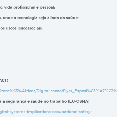
 vida profissional e pessoal;
 onde a tecnologia seja aliada da saúde;
 riscos psicossociais.
(ACT)
rs%20tem%C3%A1ticos/Digitalizacao/Flyer_Exposi%C3%A7%C
ara a segurança e saúde no trabalho (EU-OSHA)
gital-systems-implications-occupational-safety-