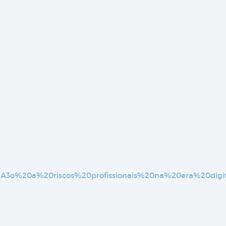
3%A3o%20a%20riscos%20profissionais%20na%20era%20digit