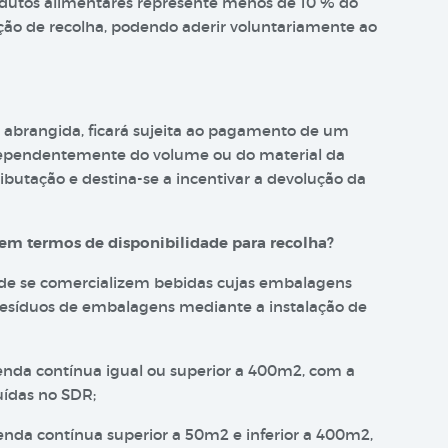
odutos alimentares represente menos de 10 % do
ação de recolha, podendo aderir voluntariamente ao
 abrangida, ficará sujeita ao pagamento de um
ependentemente do volume ou do material da
ributação e destina-se a incentivar a devolução da
em termos de disponibilidade para recolha?
nde se comercializem bebidas cujas embalagens
 resíduos de embalagens mediante a instalação de
enda contínua igual ou superior a 400m2, com a
uídas no SDR;
enda contínua superior a 50m2 e inferior a 400m2,