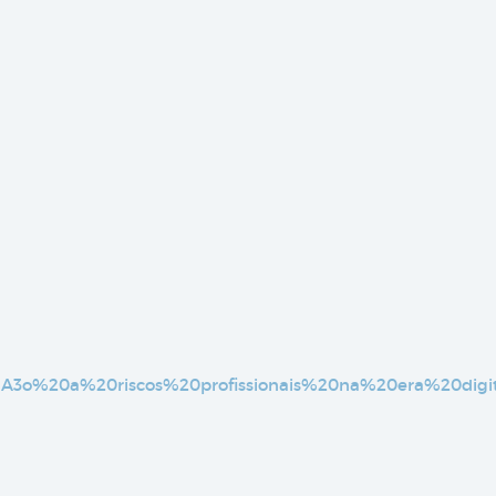
3%A3o%20a%20riscos%20profissionais%20na%20era%20digit