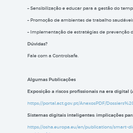
– Sensibilização e educar para a gestão do tempo:
– Promoção de ambientes de trabalho saudáveis,
– Implementação de estratégias de prevenção dos
Dúvidas?
Fale com a Controlsafe.
Algumas Publicações
Exposição a riscos profissionais na era digital​ 
https://portal.act.gov.pt/AnexosPDF/Dossie
Sistemas digitais inteligentes: implicações p
https://osha.europa.eu/en/publications/smart-di