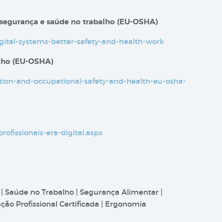
 segurança e saúde no trabalho​​ (EU-OSHA)
igital-systems-better-safety-and-health-work
alho (EU-OSHA)
sation-and-occupational-safety-and-health-eu-osha-
profissionais-era-digital.aspx
 | Saúde no Trabalho | Segurança Alimentar |
ão Profissional Certificada | Ergonomia