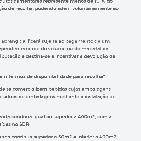
odutos alimentares represente menos de 10 % do
ação de recolha, podendo aderir voluntariamente ao
 abrangida, ficará sujeita ao pagamento de um
ependentemente do volume ou do material da
ributação e destina-se a incentivar a devolução da
em termos de disponibilidade para recolha?
nde se comercializem bebidas cujas embalagens
 resíduos de embalagens mediante a instalação de
enda contínua igual ou superior a 400m2, com a
uídas no SDR;
enda contínua superior a 50m2 e inferior a 400m2,