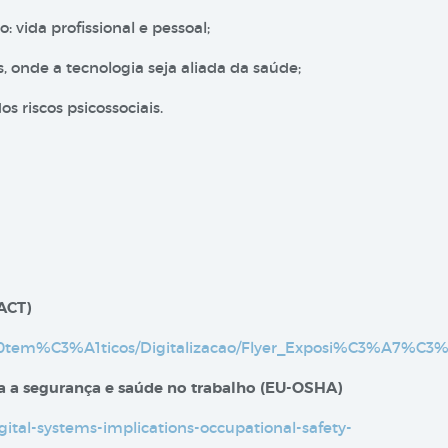
 vida profissional e pessoal;
 onde a tecnologia seja aliada da saúde;
 riscos psicossociais.
(ACT)
rs%20tem%C3%A1ticos/Digitalizacao/Flyer_Exposi%C3%A7%C
ara a segurança e saúde no trabalho (EU-OSHA)
gital-systems-implications-occupational-safety-