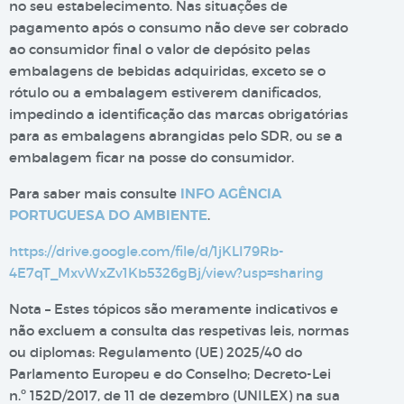
no seu estabelecimento. Nas situações de
pagamento após o consumo não deve ser cobrado
ao consumidor final o valor de depósito pelas
embalagens de bebidas adquiridas, exceto se o
rótulo ou a embalagem estiverem danificados,
impedindo a identificação das marcas obrigatórias
para as embalagens abrangidas pelo SDR, ou se a
embalagem ficar na posse do consumidor.
Para saber mais consulte
INFO AGÊNCIA
PORTUGUESA DO AMBIENTE
.
https://drive.google.com/file/d/1jKLI79Rb-
4E7qT_MxvWxZv1Kb5326gBj/view?usp=sharing
Nota – Estes tópicos são meramente indicativos e
não excluem a consulta das respetivas leis, normas
ou diplomas: Regulamento (UE) 2025/40 do
Parlamento Europeu e do Conselho; Decreto-Lei
n.º 152D/2017, de 11 de dezembro (UNILEX) na sua