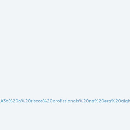
3%A3o%20a%20riscos%20profissionais%20na%20era%20digit