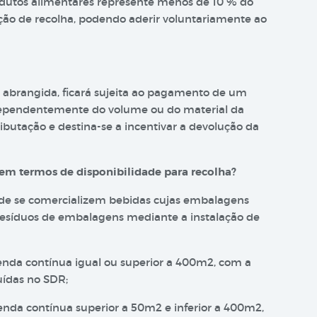
odutos alimentares represente menos de 10 % do
ação de recolha, podendo aderir voluntariamente ao
 abrangida, ficará sujeita ao pagamento de um
ependentemente do volume ou do material da
ributação e destina-se a incentivar a devolução da
em termos de disponibilidade para recolha?
nde se comercializem bebidas cujas embalagens
 resíduos de embalagens mediante a instalação de
enda contínua igual ou superior a 400m2, com a
uídas no SDR;
enda contínua superior a 50m2 e inferior a 400m2,