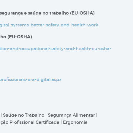
 segurança e saúde no trabalho​​ (EU-OSHA)
igital-systems-better-safety-and-health-work
alho (EU-OSHA)
sation-and-occupational-safety-and-health-eu-osha-
profissionais-era-digital.aspx
 | Saúde no Trabalho | Segurança Alimentar |
ão Profissional Certificada | Ergonomia