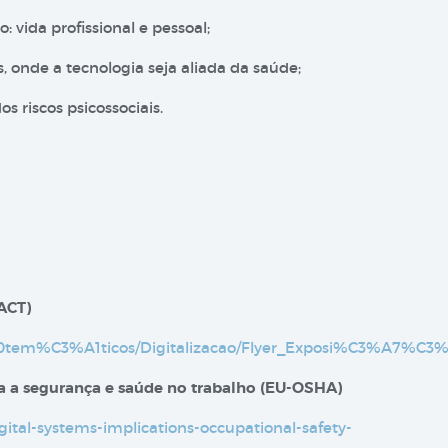
 vida profissional e pessoal;
 onde a tecnologia seja aliada da saúde;
 riscos psicossociais.
(ACT)
rs%20tem%C3%A1ticos/Digitalizacao/Flyer_Exposi%C3%A7%C
ara a segurança e saúde no trabalho (EU-OSHA)
gital-systems-implications-occupational-safety-