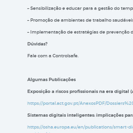
– Sensibilização e educar para a gestão do tempo:
– Promoção de ambientes de trabalho saudáveis,
– Implementação de estratégias de prevenção dos
Dúvidas?
Fale com a Controlsafe.
Algumas Publicações
Exposição a riscos profissionais na era digital​ 
https://portal.act.gov.pt/AnexosPDF/Dossie
Sistemas digitais inteligentes: implicações p
https://osha.europa.eu/en/publications/smart-di