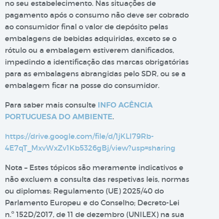
no seu estabelecimento. Nas situações de
pagamento após o consumo não deve ser cobrado
ao consumidor final o valor de depósito pelas
embalagens de bebidas adquiridas, exceto se o
rótulo ou a embalagem estiverem danificados,
impedindo a identificação das marcas obrigatórias
para as embalagens abrangidas pelo SDR, ou se a
embalagem ficar na posse do consumidor.
Para saber mais consulte
INFO AGÊNCIA
PORTUGUESA DO AMBIENTE
.
https://drive.google.com/file/d/1jKLI79Rb-
4E7qT_MxvWxZv1Kb5326gBj/view?usp=sharing
Nota – Estes tópicos são meramente indicativos e
não excluem a consulta das respetivas leis, normas
ou diplomas: Regulamento (UE) 2025/40 do
Parlamento Europeu e do Conselho; Decreto-Lei
n.º 152D/2017, de 11 de dezembro (UNILEX) na sua