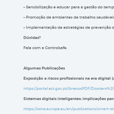
– Sensibilização e educar para a gestão do tempo:
– Promoção de ambientes de trabalho saudáveis,
– Implementação de estratégias de prevenção dos
Dúvidas?
Fale com a Controlsafe.
Algumas Publicações
Exposição a riscos profissionais na era digital​ 
https://portal.act.gov.pt/AnexosPDF/Dossie
Sistemas digitais inteligentes: implicações p
https://osha.europa.eu/en/publications/smart-di