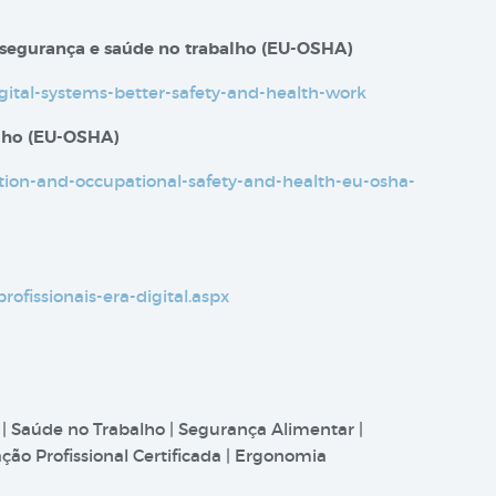
 segurança e saúde no trabalho​​ (EU-OSHA)
igital-systems-better-safety-and-health-work
alho (EU-OSHA)
sation-and-occupational-safety-and-health-eu-osha-
profissionais-era-digital.aspx
 | Saúde no Trabalho | Segurança Alimentar |
ão Profissional Certificada | Ergonomia