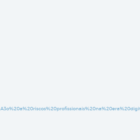
3%A3o%20a%20riscos%20profissionais%20na%20era%20digit