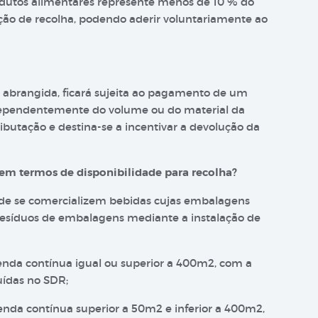
odutos alimentares represente menos de 10 % do
ação de recolha, podendo aderir voluntariamente ao
 abrangida, ficará sujeita ao pagamento de um
ependentemente do volume ou do material da
ributação e destina-se a incentivar a devolução da
em termos de disponibilidade para recolha?
nde se comercializem bebidas cujas embalagens
 resíduos de embalagens mediante a instalação de
enda contínua igual ou superior a 400m2, com a
uídas no SDR;
enda contínua superior a 50m2 e inferior a 400m2,