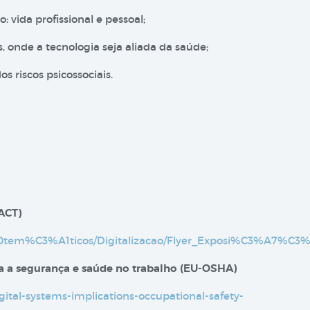
 vida profissional e pessoal;
 onde a tecnologia seja aliada da saúde;
 riscos psicossociais.
(ACT)
rs%20tem%C3%A1ticos/Digitalizacao/Flyer_Exposi%C3%A7%C
ara a segurança e saúde no trabalho (EU-OSHA)
gital-systems-implications-occupational-safety-