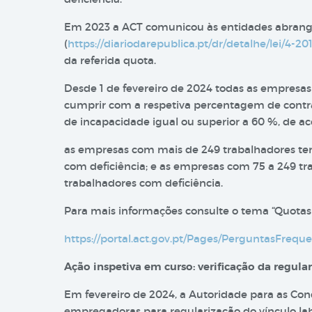
Em 2023 a ACT comunicou às entidades abrangida
(
https://diariodarepublica.pt/dr/detalhe/lei/4-2
da referida quota.
Desde 1 de fevereiro de 2024 todas as empresa
cumprir com a respetiva percentagem de contra
de incapacidade igual ou superior a 60 %, de a
as empresas com mais de 249 trabalhadores te
com deficiência; e as empresas com 75 a 249 t
trabalhadores com deficiência.
Para mais informações consulte o tema “Quotas
https://portal.act.gov.pt/Pages/PerguntasFrequ
Ação inspetiva em curso: verificação da regular
Em fevereiro de 2024, a Autoridade para as Cond
empregadoras para regularização do vínculo la