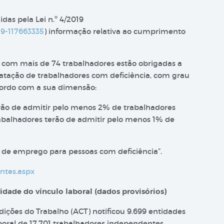
s pela Lei n.º 4/2019​
019-117663335
) informação relativa ao cumprimento
s com mais de 74 trabalhadores estão obrigadas a
tação de trabalhadores com deficiência, com grau
cordo com a sua dimensão:
rão de admitir pelo menos 2% de trabalhadores
rabalhadores terão de admitir pelo menos 1% de
 de emprego para pessoas com deficiência”.
entes.aspx
idade do vínculo laboral (dados provisórios)
ições do Trabalho (ACT) notificou 9.699 entidades
boral de 17.701 trabalhadores independentes