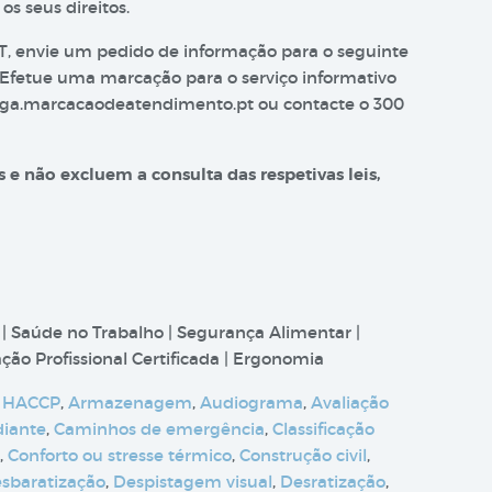
 os seus direitos.
T, envie um pedido de informação para o seguinte
 Efetue uma marcação para o serviço informativo
 siga.marcacaodeatendimento.pt ou contacte o 300
 e não excluem a consulta das respetivas leis,
 | Saúde no Trabalho | Segurança Alimentar |
ão Profissional Certificada | Ergonomia
 HACCP
,
Armazenagem
,
Audiograma
,
Avaliação
diante
,
Caminhos de emergência
,
Classificação
,
Conforto ou stresse térmico
,
Construção civil
,
sbaratização
,
Despistagem visual
,
Desratização
,