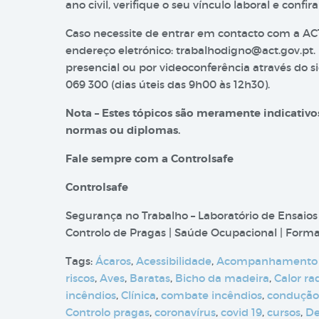
ano civil, verifique o seu vínculo laboral e confira
Caso necessite de entrar em contacto com a AC
endereço eletrónico:
trabalhodigno@act.gov.pt
.
presencial ou por videoconferência através do
069 300 (dias úteis das 9h00 às 12h30).​
Nota – Estes tópicos são meramente indicativos
normas ou diplomas.
Fale sempre com a Controlsafe
Controlsafe
Segurança no Trabalho – Laboratório de Ensaios
Controlo de Pragas | Saúde Ocupacional | Formaç
Tags:
Ácaros
,
Acessibilidade
,
Acompanhamento
riscos
,
Aves
,
Baratas
,
Bicho da madeira
,
Calor ra
incêndios
,
Clínica
,
combate incêndios
,
condução
Controlo pragas
,
coronavírus
,
covid 19
,
cursos
,
De