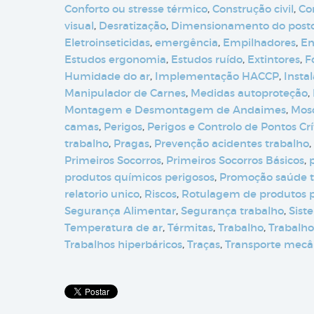
Conforto ou stresse térmico
,
Construção civil
,
Co
visual
,
Desratização
,
Dimensionamento do posto
Eletroinseticidas
,
emergência
,
Empilhadores
,
En
Estudos ergonomia
,
Estudos ruído
,
Extintores
,
F
Humidade do ar
,
Implementação HACCP
,
Instal
Manipulador de Carnes
,
Medidas autoproteção
,
Montagem e Desmontagem de Andaimes
,
Mos
camas
,
Perigos
,
Perigos e Controlo de Pontos Crí
trabalho
,
Pragas
,
Prevenção acidentes trabalho
,
Primeiros Socorros
,
Primeiros Socorros Básicos
,
produtos químicos perigosos
,
Promoção saúde t
relatorio unico
,
Riscos
,
Rotulagem de produtos p
Segurança Alimentar
,
Segurança trabalho
,
Sist
Temperatura de ar
,
Térmitas
,
Trabalho
,
Trabalho
Trabalhos hiperbáricos
,
Traças
,
Transporte mecâ