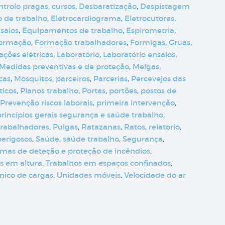
ntrolo pragas
,
cursos
,
Desbaratização
,
Despistagem
 de trabalho
,
Eletrocardiograma
,
Eletrocutores
,
saios
,
Equipamentos de trabalho
,
Espirometria
,
ormação
,
Formação trabalhadores
,
Formigas
,
Gruas
,
ações elétricas
,
Laboratório
,
Laboratório ensaios
,
Medidas preventivas e de proteção
,
Melgas
,
cas
,
Mosquitos
,
parceiros
,
Parcerias
,
Percevejos das
ticos
,
Planos trabalho
,
Portas
,
portões
,
postos de
Prevenção riscos laborais
,
primeira intervenção
,
princípios gerais segurança e saúde trabalho
,
rabalhadores
,
Pulgas
,
Ratazanas
,
Ratos
,
relatorio
,
erigosos
,
Saúde
,
saúde trabalho
,
Segurança
,
emas de deteção e proteção de incêndios
,
s em altura
,
Trabalhos em espaços confinados
,
nico de cargas
,
Unidades móveis
,
Velocidade do ar