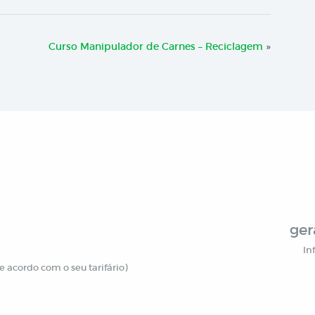
Curso Manipulador de Carnes – Reciclagem
»
ger
In
 acordo com o seu tarifário)