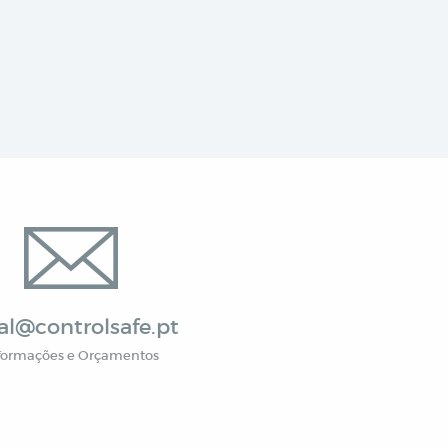
al@controlsafe.pt
formações e Orçamentos