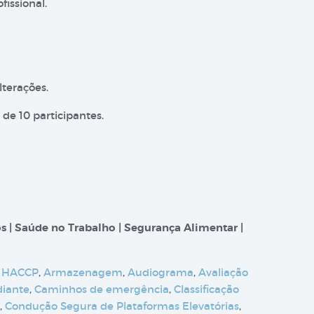
issional.
lterações.
de 10 participantes.
s | Saúde no Trabalho | Segurança Alimentar |
 HACCP
,
Armazenagem
,
Audiograma
,
Avaliação
diante
,
Caminhos de emergência
,
Classificação
,
Condução Segura de Plataformas Elevatórias
,