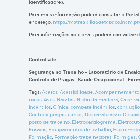
identificadores.
Para mais informação poderá consultar o Portal
endereço:
https://rastreabilidadetabaco.incm.pt/
Para informações adicionais poderá contactar:
d
Controlsafe
Segurança no Trabalho – Laboratório de Ensaio
Controlo de Pragas | Saúde Ocupacional | Form
Tags:
Ácaros
,
Acessibilidade
,
Acompanhamento
riscos
,
Aves
,
Baratas
,
Bicho da madeira
,
Calor ra
incêndios
,
Clínica
,
combate incêndios
,
condução
Controlo pragas
,
cursos
,
Desbaratização
,
Despis
posto de trabalho
,
Eletrocardiograma
,
Eletrocut
Ensaios
,
Equipamentos de trabalho
,
Espirometr
Formação
,
Formação trabalhadores
,
Formigas
,