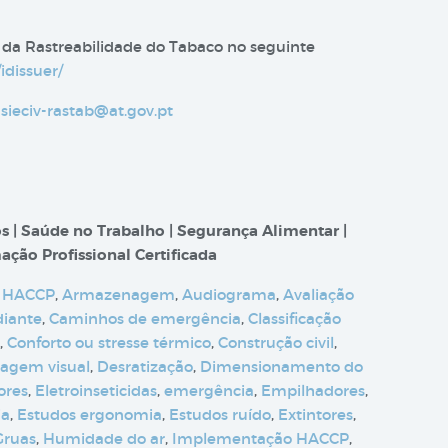
 da Rastreabilidade do Tabaco no seguinte
idissuer/
sieciv-rastab@at.gov.pt
s | Saúde no Trabalho | Segurança Alimentar |
ação Profissional Certificada
 HACCP
,
Armazenagem
,
Audiograma
,
Avaliação
diante
,
Caminhos de emergência
,
Classificação
,
Conforto ou stresse térmico
,
Construção civil
,
tagem visual
,
Desratização
,
Dimensionamento do
ores
,
Eletroinseticidas
,
emergência
,
Empilhadores
,
ia
,
Estudos ergonomia
,
Estudos ruído
,
Extintores
,
Gruas
,
Humidade do ar
,
Implementação HACCP
,