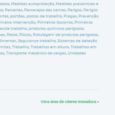
saios
,
Medidas autoproteção
,
Medidas preventivas e
os
,
Parcerias
,
Percevejos das camas
,
Perigos
,
Perigos
ortas
,
portões
,
postos de trabalho
,
Pragas
,
Prevenção
imeira intervenção
,
Primeiros Socorros
,
Primeiros
saúde trabalho
,
produtos químicos perigosos
,
nas
,
Ratos
,
Riscos
,
Rotulagem de produtos perigosos
,
limentar
,
Segurança trabalho
,
Sistemas de deteção
mitas
,
Trabalho
,
Trabalhos em altura
,
Trabalhos em
ças
,
Transporte mecânico de cargas
,
Unidades
Uma área de cliente inovadora
»