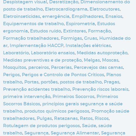
Despistagem visual
,
Desratização
,
Dimensionamento do
posto de trabalho
,
Eletrocardiograma
,
Eletrocutores
,
Eletroinseticidas
,
emergência
,
Empilhadores
,
Ensaios
,
Equipamentos de trabalho
,
Espirometria
,
Estudos
ergonomia
,
Estudos ruído
,
Extintores
,
Formação
,
Formação trabalhadores
,
Formigas
,
Gruas
,
Humidade do
ar
,
Implementação HACCP
,
Instalações elétricas
,
Laboratório
,
Laboratório ensaios
,
Medidas autoproteção
,
Medidas preventivas e de proteção
,
Melgas
,
Moscas
,
Mosquitos
,
parceiros
,
Parcerias
,
Percevejos das camas
,
Perigos
,
Perigos e Controlo de Pontos Críticos
,
Planos
trabalho
,
Portas
,
portões
,
postos de trabalho
,
Pragas
,
Prevenção acidentes trabalho
,
Prevenção riscos laborais
,
primeira intervenção
,
Primeiros Socorros
,
Primeiros
Socorros Básicos
,
princípios gerais segurança e saúde
trabalho
,
produtos químicos perigosos
,
Promoção saúde
trabalhadores
,
Pulgas
,
Ratazanas
,
Ratos
,
Riscos
,
Rotulagem de produtos perigosos
,
Saúde
,
saúde
trabalho
,
Segurança
,
Segurança Alimentar
,
Segurança