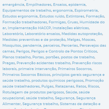
emergência
,
Empilhadores
,
Ensaios
,
epidemia
,
Equipamentos de trabalho
,
ergonomia
,
Espirometria
,
Estudos ergonomia
,
Estudos ruído
,
Extintores
,
Formação
,
Formação trabalhadores
,
Formigas
,
Gruas
,
Humidade do
ar
,
Implementação HACCP
,
Instalações elétricas
,
Laboratório
,
Laboratório ensaios
,
Medidas autoproteção
,
Medidas preventivas e de proteção
,
Melgas
,
Moscas
,
Mosquitos
,
pandemia
,
parceiros
,
Parcerias
,
Percevejos das
camas
,
Perigos
,
Perigos e Controlo de Pontos Críticos
,
Planos trabalho
,
Portas
,
portões
,
postos de trabalho
,
Pragas
,
Prevenção acidentes trabalho
,
Prevenção riscos
laborais
,
primeira intervenção
,
Primeiros Socorros
,
Primeiros Socorros Básicos
,
princípios gerais segurança e
saúde trabalho
,
produtos químicos perigosos
,
Promoção
saúde trabalhadores
,
Pulgas
,
Ratazanas
,
Ratos
,
Riscos
,
Rotulagem de produtos perigosos
,
Saúde
,
saúde
ocupacional
,
saúde trabalho
,
Segurança
,
Segurança
Alimentar
,
Segurança trabalho
,
Sistemas de deteção e