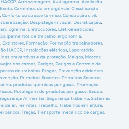
 HACCP
,
Armazenagem
,
Audiograma
,
Avaliação
diante
,
Caminhos de emergência
,
Classificação
,
Conforto ou stresse térmico
,
Construção civil
,
sbaratização
,
Despistagem visual
,
Desratização
,
cardiograma
,
Eletrocutores
,
Eletroinseticidas
,
Equipamentos de trabalho
,
ergonomia
,
o
,
Extintores
,
Formação
,
Formação trabalhadores
,
ção HACCP
,
Instalações elétricas
,
Laboratório
,
idas preventivas e de proteção
,
Melgas
,
Moscas
,
evejos das camas
,
Perigos
,
Perigos e Controlo de
postos de trabalho
,
Pragas
,
Prevenção acidentes
ervenção
,
Primeiros Socorros
,
Primeiros Socorros
abalho
,
produtos químicos perigosos
,
Promoção
Riscos
,
Rotulagem de produtos perigosos
,
Saúde
,
Segurança Alimentar
,
Segurança trabalho
,
Sistemas
a de ar
,
Térmitas
,
Trabalho
,
Trabalhos em altura
,
erbáricos
,
Traças
,
Transporte mecânico de cargas
,