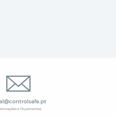
al@controlsafe.pt
formações e Orçamentos