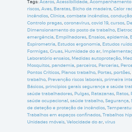
Tags:
Ácaros
,
Acessibilidade
,
Acompanhamento
riscos
,
Aves
,
Baratas
,
Bicho da madeira
,
Calor ra
incêndios
,
Clínica
,
combate incêndios
,
condução
Controlo pragas
,
coronavírus
,
covid 19
,
cursos
,
De
Dimensionamento do posto de trabalho
,
Eletro
emergência
,
Empilhadores
,
Ensaios
,
epidemia
,
Espirometria
,
Estudos ergonomia
,
Estudos ruíd
Formigas
,
Gruas
,
Humidade do ar
,
Implementa
Laboratório ensaios
,
Medidas autoproteção
,
Med
Mosquitos
,
pandemia
,
parceiros
,
Parcerias
,
Perc
Pontos Críticos
,
Planos trabalho
,
Portas
,
portões
,
trabalho
,
Prevenção riscos laborais
,
primeira int
Básicos
,
princípios gerais segurança e saúde tr
saúde trabalhadores
,
Pulgas
,
Ratazanas
,
Ratos
,
saúde ocupacional
,
saúde trabalho
,
Segurança
,
de deteção e proteção de incêndios
,
Temperatur
Trabalhos em espaços confinados
,
Trabalhos hip
Unidades móveis
,
Velocidade do ar
,
vírus