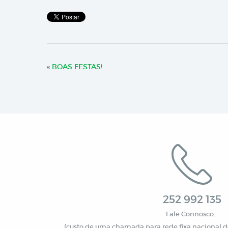
«
BOAS FESTAS!
252 992 135
Fale Connosco…
(custo de uma chamada para rede fixa nacional de