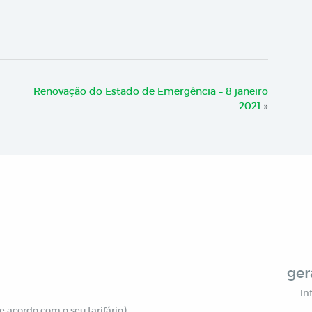
Renovação do Estado de Emergência – 8 janeiro
2021
»
ger
In
 acordo com o seu tarifário)