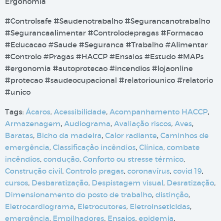
Ergonomia
#Controlsafe #Saudenotrabalho #Segurancanotrabalho
#Segurancaalimentar #Controlodepragas #Formacao
#Educacao #Saude #Seguranca #Trabalho #Alimentar
#Controlo #Pragas #HACCP #Ensaios #Estudo #MAPs
#ergonomia #autoprotecao #incendios #lojaonline
#protecao #saudeocupacional #relatoriounico #relatorio
#unico
Tags:
Ácaros
,
Acessibilidade
,
Acompanhamento HACCP
,
Armazenagem
,
Audiograma
,
Avaliação riscos
,
Aves
,
Baratas
,
Bicho da madeira
,
Calor radiante
,
Caminhos de
emergência
,
Classificação incêndios
,
Clínica
,
combate
incêndios
,
condução
,
Conforto ou stresse térmico
,
Construção civil
,
Controlo pragas
,
coronavírus
,
covid 19
,
cursos
,
Desbaratização
,
Despistagem visual
,
Desratização
,
Dimensionamento do posto de trabalho
,
distinção
,
Eletrocardiograma
,
Eletrocutores
,
Eletroinseticidas
,
emergência
,
Empilhadores
,
Ensaios
,
epidemia
,