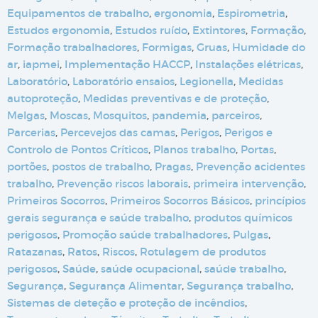
Equipamentos de trabalho
,
ergonomia
,
Espirometria
,
Estudos ergonomia
,
Estudos ruído
,
Extintores
,
Formação
,
Formação trabalhadores
,
Formigas
,
Gruas
,
Humidade do
ar
,
iapmei
,
Implementação HACCP
,
Instalações elétricas
,
Laboratório
,
Laboratório ensaios
,
Legionella
,
Medidas
autoproteção
,
Medidas preventivas e de proteção
,
Melgas
,
Moscas
,
Mosquitos
,
pandemia
,
parceiros
,
Parcerias
,
Percevejos das camas
,
Perigos
,
Perigos e
Controlo de Pontos Críticos
,
Planos trabalho
,
Portas
,
portões
,
postos de trabalho
,
Pragas
,
Prevenção acidentes
trabalho
,
Prevenção riscos laborais
,
primeira intervenção
,
Primeiros Socorros
,
Primeiros Socorros Básicos
,
princípios
gerais segurança e saúde trabalho
,
produtos químicos
perigosos
,
Promoção saúde trabalhadores
,
Pulgas
,
Ratazanas
,
Ratos
,
Riscos
,
Rotulagem de produtos
perigosos
,
Saúde
,
saúde ocupacional
,
saúde trabalho
,
Segurança
,
Segurança Alimentar
,
Segurança trabalho
,
Sistemas de deteção e proteção de incêndios
,