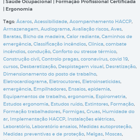
| Saúde Ocupacional | Formação Profissional Certificada
| Ergonomia
Tags:
Ácaros
,
Acessibilidade
,
Acompanhamento HACCP
,
Armazenagem
,
Audiograma
,
Avaliação riscos
,
Aves
,
Baratas
,
Bicho da madeira
,
Calor radiante
,
Caminhos de
emergência
,
Classificação incêndios
,
Clínica
,
combate
incêndios
,
condução
,
Conforto ou stresse térmico
,
Construção civil
,
Controlo pragas
,
coronavírus
,
covid 19
,
cursos
,
Desbaratização
,
Despistagem visual
,
Desratização
,
Dimensionamento do posto de trabalho
,
Eletrocardiograma
,
Eletrocutores
,
Eletroinseticidas
,
emergência
,
Empilhadores
,
Ensaios
,
epidemia
,
Equipamentos de trabalho
,
ergonomia
,
Espirometria
,
Estudos ergonomia
,
Estudos ruído
,
Extintores
,
Formação
,
Formação trabalhadores
,
Formigas
,
Gruas
,
Humidade do
ar
,
Implementação HACCP
,
Instalações elétricas
,
Laboratório
,
Laboratório ensaios
,
Medidas autoproteção
,
Medidas preventivas e de proteção
,
Melgas
,
Moscas
,