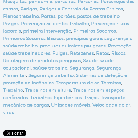
Mosquitos
,
pandemia
,
parceiros
,
Parcerias
,
Percevejos das
camas
,
Perigos
,
Perigos e Controlo de Pontos Críticos
,
Planos trabalho
,
Portas
,
portões
,
postos de trabalho
,
Pragas
,
Prevenção acidentes trabalho
,
Prevenção riscos
laborais
,
primeira intervenção
,
Primeiros Socorros
,
Primeiros Socorros Básicos
,
princípios gerais segurança e
saúde trabalho
,
produtos químicos perigosos
,
Promoção
saúde trabalhadores
,
Pulgas
,
Ratazanas
,
Ratos
,
Riscos
,
Rotulagem de produtos perigosos
,
Saúde
,
saúde
ocupacional
,
saúde trabalho
,
Segurança
,
Segurança
Alimentar
,
Segurança trabalho
,
Sistemas de deteção e
proteção de incêndios
,
Temperatura de ar
,
Térmitas
,
Trabalho
,
Trabalhos em altura
,
Trabalhos em espaços
confinados
,
Trabalhos hiperbáricos
,
Traças
,
Transporte
mecânico de cargas
,
Unidades móveis
,
Velocidade do ar
,
vírus