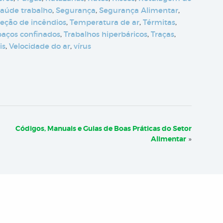
saúde trabalho
,
Segurança
,
Segurança Alimentar
,
teção de incêndios
,
Temperatura de ar
,
Térmitas
,
paços confinados
,
Trabalhos hiperbáricos
,
Traças
,
is
,
Velocidade do ar
,
vírus
Códigos, Manuais e Guias de Boas Práticas do Setor
Alimentar
»