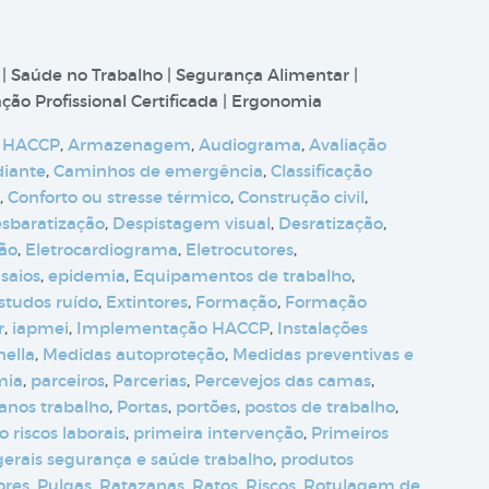
 | Saúde no Trabalho | Segurança Alimentar |
ão Profissional Certificada | Ergonomia
 HACCP
,
Armazenagem
,
Audiograma
,
Avaliação
diante
,
Caminhos de emergência
,
Classificação
,
Conforto ou stresse térmico
,
Construção civil
,
sbaratização
,
Despistagem visual
,
Desratização
,
ção
,
Eletrocardiograma
,
Eletrocutores
,
saios
,
epidemia
,
Equipamentos de trabalho
,
studos ruído
,
Extintores
,
Formação
,
Formação
r
,
iapmei
,
Implementação HACCP
,
Instalações
nella
,
Medidas autoproteção
,
Medidas preventivas e
mia
,
parceiros
,
Parcerias
,
Percevejos das camas
,
anos trabalho
,
Portas
,
portões
,
postos de trabalho
,
 riscos laborais
,
primeira intervenção
,
Primeiros
 gerais segurança e saúde trabalho
,
produtos
ores
,
Pulgas
,
Ratazanas
,
Ratos
,
Riscos
,
Rotulagem de