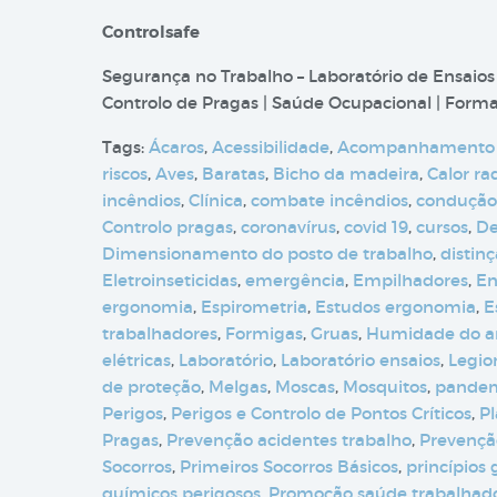
Controlsafe
Segurança no Trabalho – Laboratório de Ensaios
Controlo de Pragas | Saúde Ocupacional | Formaç
Tags:
Ácaros
,
Acessibilidade
,
Acompanhamento
riscos
,
Aves
,
Baratas
,
Bicho da madeira
,
Calor ra
incêndios
,
Clínica
,
combate incêndios
,
condução
Controlo pragas
,
coronavírus
,
covid 19
,
cursos
,
De
Dimensionamento do posto de trabalho
,
distin
Eletroinseticidas
,
emergência
,
Empilhadores
,
En
ergonomia
,
Espirometria
,
Estudos ergonomia
,
E
trabalhadores
,
Formigas
,
Gruas
,
Humidade do a
elétricas
,
Laboratório
,
Laboratório ensaios
,
Legio
de proteção
,
Melgas
,
Moscas
,
Mosquitos
,
pande
Perigos
,
Perigos e Controlo de Pontos Críticos
,
Pl
Pragas
,
Prevenção acidentes trabalho
,
Prevenção
Socorros
,
Primeiros Socorros Básicos
,
princípios
químicos perigosos
,
Promoção saúde trabalhad