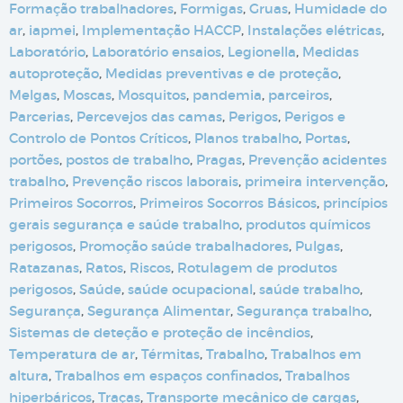
Formação trabalhadores
,
Formigas
,
Gruas
,
Humidade do
ar
,
iapmei
,
Implementação HACCP
,
Instalações elétricas
,
Laboratório
,
Laboratório ensaios
,
Legionella
,
Medidas
autoproteção
,
Medidas preventivas e de proteção
,
Melgas
,
Moscas
,
Mosquitos
,
pandemia
,
parceiros
,
Parcerias
,
Percevejos das camas
,
Perigos
,
Perigos e
Controlo de Pontos Críticos
,
Planos trabalho
,
Portas
,
portões
,
postos de trabalho
,
Pragas
,
Prevenção acidentes
trabalho
,
Prevenção riscos laborais
,
primeira intervenção
,
Primeiros Socorros
,
Primeiros Socorros Básicos
,
princípios
gerais segurança e saúde trabalho
,
produtos químicos
perigosos
,
Promoção saúde trabalhadores
,
Pulgas
,
Ratazanas
,
Ratos
,
Riscos
,
Rotulagem de produtos
perigosos
,
Saúde
,
saúde ocupacional
,
saúde trabalho
,
Segurança
,
Segurança Alimentar
,
Segurança trabalho
,
Sistemas de deteção e proteção de incêndios
,
Temperatura de ar
,
Térmitas
,
Trabalho
,
Trabalhos em
altura
,
Trabalhos em espaços confinados
,
Trabalhos
hiperbáricos
,
Traças
,
Transporte mecânico de cargas
,