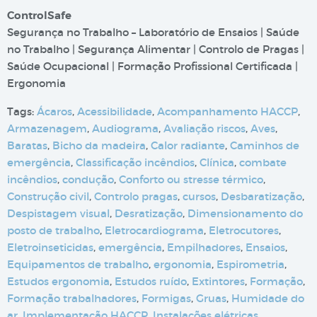
ControlSafe
Segurança no Trabalho – Laboratório de Ensaios | Saúde
no Trabalho | Segurança Alimentar | Controlo de Pragas |
Saúde Ocupacional | Formação Profissional Certificada |
Ergonomia
Tags:
Ácaros
,
Acessibilidade
,
Acompanhamento HACCP
,
Armazenagem
,
Audiograma
,
Avaliação riscos
,
Aves
,
Baratas
,
Bicho da madeira
,
Calor radiante
,
Caminhos de
emergência
,
Classificação incêndios
,
Clínica
,
combate
incêndios
,
condução
,
Conforto ou stresse térmico
,
Construção civil
,
Controlo pragas
,
cursos
,
Desbaratização
,
Despistagem visual
,
Desratização
,
Dimensionamento do
posto de trabalho
,
Eletrocardiograma
,
Eletrocutores
,
Eletroinseticidas
,
emergência
,
Empilhadores
,
Ensaios
,
Equipamentos de trabalho
,
ergonomia
,
Espirometria
,
Estudos ergonomia
,
Estudos ruído
,
Extintores
,
Formação
,
Formação trabalhadores
,
Formigas
,
Gruas
,
Humidade do
ar
,
Implementação HACCP
,
Instalações elétricas
,