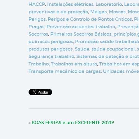
HACCP
,
Instalações elétricas
,
Laboratório
,
Labora
preventivas e de proteção
,
Melgas
,
Moscas
,
Mosq
Perigos
,
Perigos e Controlo de Pontos Críticos
,
Pl
Pragas
,
Prevenção acidentes trabalho
,
Prevenção
Socorros
,
Primeiros Socorros Básicos
,
princípios
químicos perigosos
,
Promoção saúde trabalhad
produtos perigosos
,
Saúde
,
saúde ocupacional
,
Segurança trabalho
,
Sistemas de deteção e pro
Trabalho
,
Trabalhos em altura
,
Trabalhos em es
Transporte mecânico de cargas
,
Unidades móve
«
BOAS FESTAS e um EXCELENTE 2020!