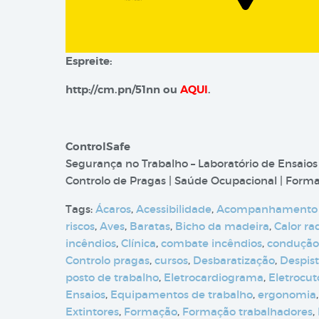
Espreite:
http://cm.pn/51nn ou
AQUI
.
ControlSafe
Segurança no Trabalho – Laboratório de Ensaios
Controlo de Pragas | Saúde Ocupacional | Formaç
Tags:
Ácaros
,
Acessibilidade
,
Acompanhamento
riscos
,
Aves
,
Baratas
,
Bicho da madeira
,
Calor ra
incêndios
,
Clínica
,
combate incêndios
,
condução
Controlo pragas
,
cursos
,
Desbaratização
,
Despis
posto de trabalho
,
Eletrocardiograma
,
Eletrocut
Ensaios
,
Equipamentos de trabalho
,
ergonomia
Extintores
,
Formação
,
Formação trabalhadores
,