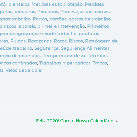
tório ensaios
,
Medidas autoproteção
,
Medidas
uitos
,
parceiros
,
Parcerias
,
Percevejos das camas
,
anos trabalho
,
Portas
,
portões
,
postos de trabalho
,
 riscos laborais
,
primeira intervenção
,
Primeiros
 gerais segurança e saúde trabalho
,
produtos
ores
,
Pulgas
,
Ratazanas
,
Ratos
,
Riscos
,
Rotulagem de
saúde trabalho
,
Segurança
,
Segurança Alimentar
,
teção de incêndios
,
Temperatura de ar
,
Térmitas
,
paços confinados
,
Trabalhos hiperbáricos
,
Traças
,
is
,
Velocidade do ar
Feliz 2020! Com o Nosso Calendário.
»