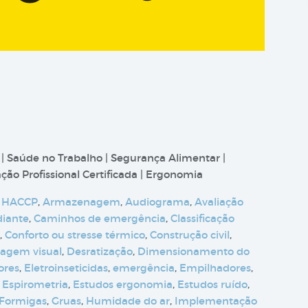
 | Saúde no Trabalho | Segurança Alimentar |
ão Profissional Certificada | Ergonomia
 HACCP
,
Armazenagem
,
Audiograma
,
Avaliação
diante
,
Caminhos de emergência
,
Classificação
,
Conforto ou stresse térmico
,
Construção civil
,
tagem visual
,
Desratização
,
Dimensionamento do
ores
,
Eletroinseticidas
,
emergência
,
Empilhadores
,
,
Espirometria
,
Estudos ergonomia
,
Estudos ruído
,
Formigas
,
Gruas
,
Humidade do ar
,
Implementação