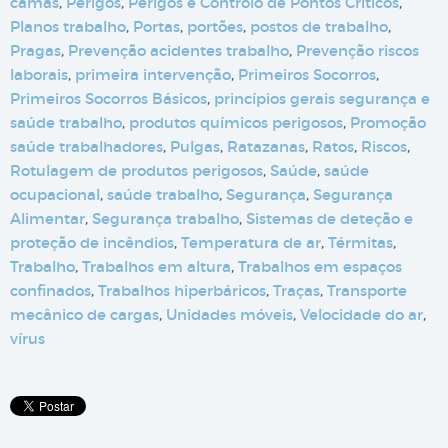
camas
,
Perigos
,
Perigos e Controlo de Pontos Críticos
,
Planos trabalho
,
Portas
,
portões
,
postos de trabalho
,
Pragas
,
Prevenção acidentes trabalho
,
Prevenção riscos
laborais
,
primeira intervenção
,
Primeiros Socorros
,
Primeiros Socorros Básicos
,
princípios gerais segurança e
saúde trabalho
,
produtos químicos perigosos
,
Promoção
saúde trabalhadores
,
Pulgas
,
Ratazanas
,
Ratos
,
Riscos
,
Rotulagem de produtos perigosos
,
Saúde
,
saúde
ocupacional
,
saúde trabalho
,
Segurança
,
Segurança
Alimentar
,
Segurança trabalho
,
Sistemas de deteção e
proteção de incêndios
,
Temperatura de ar
,
Térmitas
,
Trabalho
,
Trabalhos em altura
,
Trabalhos em espaços
confinados
,
Trabalhos hiperbáricos
,
Traças
,
Transporte
mecânico de cargas
,
Unidades móveis
,
Velocidade do ar
,
vírus