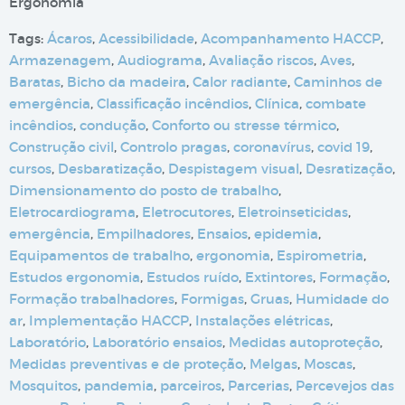
Ergonomia
Tags:
Ácaros
,
Acessibilidade
,
Acompanhamento HACCP
,
Armazenagem
,
Audiograma
,
Avaliação riscos
,
Aves
,
Baratas
,
Bicho da madeira
,
Calor radiante
,
Caminhos de
emergência
,
Classificação incêndios
,
Clínica
,
combate
incêndios
,
condução
,
Conforto ou stresse térmico
,
Construção civil
,
Controlo pragas
,
coronavírus
,
covid 19
,
cursos
,
Desbaratização
,
Despistagem visual
,
Desratização
,
Dimensionamento do posto de trabalho
,
Eletrocardiograma
,
Eletrocutores
,
Eletroinseticidas
,
emergência
,
Empilhadores
,
Ensaios
,
epidemia
,
Equipamentos de trabalho
,
ergonomia
,
Espirometria
,
Estudos ergonomia
,
Estudos ruído
,
Extintores
,
Formação
,
Formação trabalhadores
,
Formigas
,
Gruas
,
Humidade do
ar
,
Implementação HACCP
,
Instalações elétricas
,
Laboratório
,
Laboratório ensaios
,
Medidas autoproteção
,
Medidas preventivas e de proteção
,
Melgas
,
Moscas
,
Mosquitos
,
pandemia
,
parceiros
,
Parcerias
,
Percevejos das