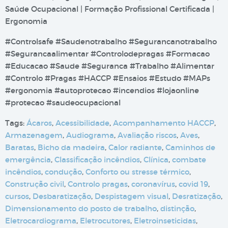
Saúde Ocupacional | Formação Profissional Certificada |
Ergonomia
#Controlsafe #Saudenotrabalho #Segurancanotrabalho
#Segurancaalimentar #Controlodepragas #Formacao
#Educacao #Saude #Seguranca #Trabalho #Alimentar
#Controlo #Pragas #HACCP #Ensaios #Estudo #MAPs
#ergonomia #autoprotecao #incendios #lojaonline
#protecao #saudeocupacional
Tags:
Ácaros
,
Acessibilidade
,
Acompanhamento HACCP
,
Armazenagem
,
Audiograma
,
Avaliação riscos
,
Aves
,
Baratas
,
Bicho da madeira
,
Calor radiante
,
Caminhos de
emergência
,
Classificação incêndios
,
Clínica
,
combate
incêndios
,
condução
,
Conforto ou stresse térmico
,
Construção civil
,
Controlo pragas
,
coronavírus
,
covid 19
,
cursos
,
Desbaratização
,
Despistagem visual
,
Desratização
,
Dimensionamento do posto de trabalho
,
distinção
,
Eletrocardiograma
,
Eletrocutores
,
Eletroinseticidas
,