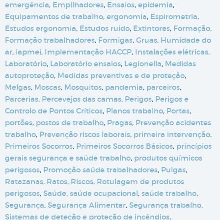
emergência
,
Empilhadores
,
Ensaios
,
epidemia
,
Equipamentos de trabalho
,
ergonomia
,
Espirometria
,
Estudos ergonomia
,
Estudos ruído
,
Extintores
,
Formação
,
Formação trabalhadores
,
Formigas
,
Gruas
,
Humidade do
ar
,
iapmei
,
Implementação HACCP
,
Instalações elétricas
,
Laboratório
,
Laboratório ensaios
,
Legionella
,
Medidas
autoproteção
,
Medidas preventivas e de proteção
,
Melgas
,
Moscas
,
Mosquitos
,
pandemia
,
parceiros
,
Parcerias
,
Percevejos das camas
,
Perigos
,
Perigos e
Controlo de Pontos Críticos
,
Planos trabalho
,
Portas
,
portões
,
postos de trabalho
,
Pragas
,
Prevenção acidentes
trabalho
,
Prevenção riscos laborais
,
primeira intervenção
,
Primeiros Socorros
,
Primeiros Socorros Básicos
,
princípios
gerais segurança e saúde trabalho
,
produtos químicos
perigosos
,
Promoção saúde trabalhadores
,
Pulgas
,
Ratazanas
,
Ratos
,
Riscos
,
Rotulagem de produtos
perigosos
,
Saúde
,
saúde ocupacional
,
saúde trabalho
,
Segurança
,
Segurança Alimentar
,
Segurança trabalho
,
Sistemas de deteção e proteção de incêndios
,