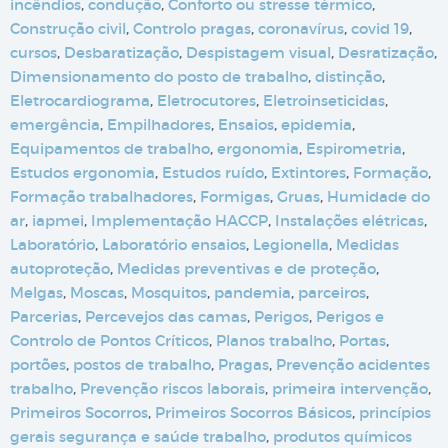
incêndios
,
condução
,
Conforto ou stresse térmico
,
Construção civil
,
Controlo pragas
,
coronavírus
,
covid 19
,
cursos
,
Desbaratização
,
Despistagem visual
,
Desratização
,
Dimensionamento do posto de trabalho
,
distinção
,
Eletrocardiograma
,
Eletrocutores
,
Eletroinseticidas
,
emergência
,
Empilhadores
,
Ensaios
,
epidemia
,
Equipamentos de trabalho
,
ergonomia
,
Espirometria
,
Estudos ergonomia
,
Estudos ruído
,
Extintores
,
Formação
,
Formação trabalhadores
,
Formigas
,
Gruas
,
Humidade do
ar
,
iapmei
,
Implementação HACCP
,
Instalações elétricas
,
Laboratório
,
Laboratório ensaios
,
Legionella
,
Medidas
autoproteção
,
Medidas preventivas e de proteção
,
Melgas
,
Moscas
,
Mosquitos
,
pandemia
,
parceiros
,
Parcerias
,
Percevejos das camas
,
Perigos
,
Perigos e
Controlo de Pontos Críticos
,
Planos trabalho
,
Portas
,
portões
,
postos de trabalho
,
Pragas
,
Prevenção acidentes
trabalho
,
Prevenção riscos laborais
,
primeira intervenção
,
Primeiros Socorros
,
Primeiros Socorros Básicos
,
princípios
gerais segurança e saúde trabalho
,
produtos químicos