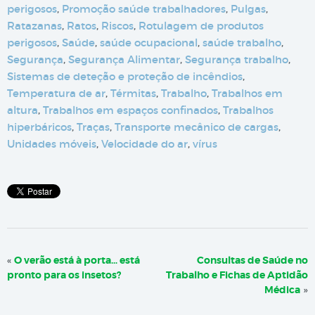
perigosos
,
Promoção saúde trabalhadores
,
Pulgas
,
Ratazanas
,
Ratos
,
Riscos
,
Rotulagem de produtos
perigosos
,
Saúde
,
saúde ocupacional
,
saúde trabalho
,
Segurança
,
Segurança Alimentar
,
Segurança trabalho
,
Sistemas de deteção e proteção de incêndios
,
Temperatura de ar
,
Térmitas
,
Trabalho
,
Trabalhos em
altura
,
Trabalhos em espaços confinados
,
Trabalhos
hiperbáricos
,
Traças
,
Transporte mecânico de cargas
,
Unidades móveis
,
Velocidade do ar
,
vírus
«
O verão está à porta… está
Consultas de Saúde no
pronto para os insetos?
Trabalho e Fichas de Aptidão
Médica
»