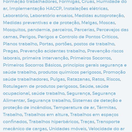
Formação trabalhadores
,
Formigas
,
Gruas
,
Humidade do
ar
,
Implementação HACCP
,
Instalações elétricas
,
Laboratório
,
Laboratório ensaios
,
Medidas autoproteção
,
Medidas preventivas e de proteção
,
Melgas
,
Moscas
,
Mosquitos
,
pandemia
,
parceiros
,
Parcerias
,
Percevejos das
camas
,
Perigos
,
Perigos e Controlo de Pontos Críticos
,
Planos trabalho
,
Portas
,
portões
,
postos de trabalho
,
Pragas
,
Prevenção acidentes trabalho
,
Prevenção riscos
laborais
,
primeira intervenção
,
Primeiros Socorros
,
Primeiros Socorros Básicos
,
princípios gerais segurança e
saúde trabalho
,
produtos químicos perigosos
,
Promoção
saúde trabalhadores
,
Pulgas
,
Ratazanas
,
Ratos
,
Riscos
,
Rotulagem de produtos perigosos
,
Saúde
,
saúde
ocupacional
,
saúde trabalho
,
Segurança
,
Segurança
Alimentar
,
Segurança trabalho
,
Sistemas de deteção e
proteção de incêndios
,
Temperatura de ar
,
Térmitas
,
Trabalho
,
Trabalhos em altura
,
Trabalhos em espaços
confinados
,
Trabalhos hiperbáricos
,
Traças
,
Transporte
mecânico de cargas
,
Unidades móveis
,
Velocidade do ar