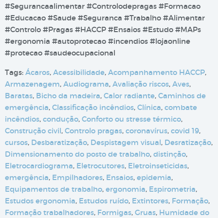
#Segurancaalimentar #Controlodepragas #Formacao
#Educacao #Saude #Seguranca #Trabalho #Alimentar
#Controlo #Pragas #HACCP #Ensaios #Estudo #MAPs
#ergonomia #autoprotecao #incendios #lojaonline
#protecao #saudeocupacional
Tags:
Ácaros
,
Acessibilidade
,
Acompanhamento HACCP
,
Armazenagem
,
Audiograma
,
Avaliação riscos
,
Aves
,
Baratas
,
Bicho da madeira
,
Calor radiante
,
Caminhos de
emergência
,
Classificação incêndios
,
Clínica
,
combate
incêndios
,
condução
,
Conforto ou stresse térmico
,
Construção civil
,
Controlo pragas
,
coronavírus
,
covid 19
,
cursos
,
Desbaratização
,
Despistagem visual
,
Desratização
,
Dimensionamento do posto de trabalho
,
distinção
,
Eletrocardiograma
,
Eletrocutores
,
Eletroinseticidas
,
emergência
,
Empilhadores
,
Ensaios
,
epidemia
,
Equipamentos de trabalho
,
ergonomia
,
Espirometria
,
Estudos ergonomia
,
Estudos ruído
,
Extintores
,
Formação
,
Formação trabalhadores
,
Formigas
,
Gruas
,
Humidade do