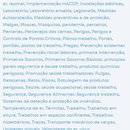
ar
,
iapmei
,
Implementação HACCP
,
Instalações elétricas
,
Laboratório
,
Laboratório ensaios
,
Legionella
,
Medidas
autoproteção
,
Medidas preventivas e de proteção
,
Melgas
,
Moscas
,
Mosquitos
,
pandemia
,
parceiros
,
Parcerias
,
Percevejos das camas
,
Perigos
,
Perigos e
Controlo de Pontos Críticos
,
Planos trabalho
,
Portas
,
portões
,
postos de trabalho
,
Pragas
,
Prevenção acidentes
trabalho
,
Prevenção riscos laborais
,
primeira intervenção
,
Primeiros Socorros
,
Primeiros Socorros Básicos
,
princípios
gerais segurança e saúde trabalho
,
produtos químicos
perigosos
,
Promoção saúde trabalhadores
,
Pulgas
,
Ratazanas
,
Ratos
,
Riscos
,
Rotulagem de produtos
perigosos
,
Saúde
,
saúde ocupacional
,
saúde trabalho
,
Segurança
,
Segurança Alimentar
,
Segurança trabalho
,
Sistemas de deteção e proteção de incêndios
,
Temperatura de ar
,
Térmitas
,
Trabalho
,
Trabalhos em
altura
,
Trabalhos em espaços confinados
,
Trabalhos
hiperbáricos
,
Traças
,
Transporte mecânico de cargas
,
Unidades móveis
,
Velocidade do ar
,
vírus