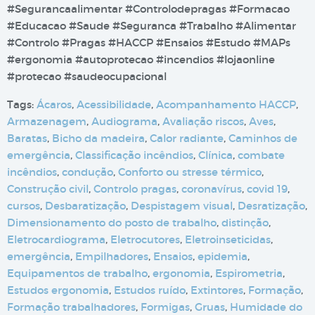
#Segurancaalimentar #Controlodepragas #Formacao
#Educacao #Saude #Seguranca #Trabalho #Alimentar
#Controlo #Pragas #HACCP #Ensaios #Estudo #MAPs
#ergonomia #autoprotecao #incendios #lojaonline
#protecao #saudeocupacional
Tags:
Ácaros
,
Acessibilidade
,
Acompanhamento HACCP
,
Armazenagem
,
Audiograma
,
Avaliação riscos
,
Aves
,
Baratas
,
Bicho da madeira
,
Calor radiante
,
Caminhos de
emergência
,
Classificação incêndios
,
Clínica
,
combate
incêndios
,
condução
,
Conforto ou stresse térmico
,
Construção civil
,
Controlo pragas
,
coronavírus
,
covid 19
,
cursos
,
Desbaratização
,
Despistagem visual
,
Desratização
,
Dimensionamento do posto de trabalho
,
distinção
,
Eletrocardiograma
,
Eletrocutores
,
Eletroinseticidas
,
emergência
,
Empilhadores
,
Ensaios
,
epidemia
,
Equipamentos de trabalho
,
ergonomia
,
Espirometria
,
Estudos ergonomia
,
Estudos ruído
,
Extintores
,
Formação
,
Formação trabalhadores
,
Formigas
,
Gruas
,
Humidade do