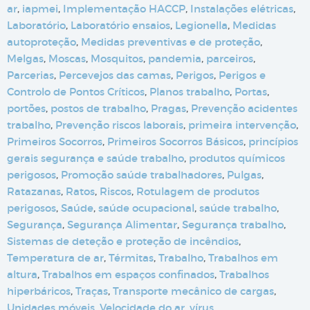
ar
,
iapmei
,
Implementação HACCP
,
Instalações elétricas
,
Laboratório
,
Laboratório ensaios
,
Legionella
,
Medidas
autoproteção
,
Medidas preventivas e de proteção
,
Melgas
,
Moscas
,
Mosquitos
,
pandemia
,
parceiros
,
Parcerias
,
Percevejos das camas
,
Perigos
,
Perigos e
Controlo de Pontos Críticos
,
Planos trabalho
,
Portas
,
portões
,
postos de trabalho
,
Pragas
,
Prevenção acidentes
trabalho
,
Prevenção riscos laborais
,
primeira intervenção
,
Primeiros Socorros
,
Primeiros Socorros Básicos
,
princípios
gerais segurança e saúde trabalho
,
produtos químicos
perigosos
,
Promoção saúde trabalhadores
,
Pulgas
,
Ratazanas
,
Ratos
,
Riscos
,
Rotulagem de produtos
perigosos
,
Saúde
,
saúde ocupacional
,
saúde trabalho
,
Segurança
,
Segurança Alimentar
,
Segurança trabalho
,
Sistemas de deteção e proteção de incêndios
,
Temperatura de ar
,
Térmitas
,
Trabalho
,
Trabalhos em
altura
,
Trabalhos em espaços confinados
,
Trabalhos
hiperbáricos
,
Traças
,
Transporte mecânico de cargas
,
Unidades móveis
,
Velocidade do ar
,
vírus