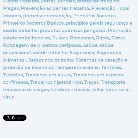
Planos trabalho
,
Portas
,
portões
,
postos de trabalho
,
Pragas
,
Prevenção acidentes trabalho
,
Prevenção riscos
laborais
,
primeira intervenção
,
Primeiros Socorros
,
Primeiros Socorros Básicos
,
princípios gerais segurança e
saúde trabalho
,
produtos químicos perigosos
,
Promoção
saúde trabalhadores
,
Pulgas
,
Ratazanas
,
Ratos
,
Riscos
,
Rotulagem de produtos perigosos
,
Saúde
,
saúde
ocupacional
,
saúde trabalho
,
Segurança
,
Segurança
Alimentar
,
Segurança trabalho
,
Sistemas de deteção e
proteção de incêndios
,
Temperatura de ar
,
Térmitas
,
Trabalho
,
Trabalhos em altura
,
Trabalhos em espaços
confinados
,
Trabalhos hiperbáricos
,
Traças
,
Transporte
mecânico de cargas
,
Unidades móveis
,
Velocidade do ar
,
vírus