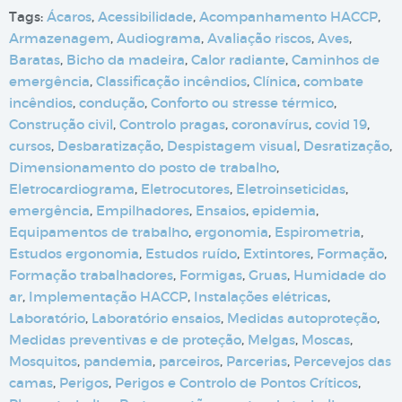
Tags:
Ácaros
,
Acessibilidade
,
Acompanhamento HACCP
,
Armazenagem
,
Audiograma
,
Avaliação riscos
,
Aves
,
Baratas
,
Bicho da madeira
,
Calor radiante
,
Caminhos de
emergência
,
Classificação incêndios
,
Clínica
,
combate
incêndios
,
condução
,
Conforto ou stresse térmico
,
Construção civil
,
Controlo pragas
,
coronavírus
,
covid 19
,
cursos
,
Desbaratização
,
Despistagem visual
,
Desratização
,
Dimensionamento do posto de trabalho
,
Eletrocardiograma
,
Eletrocutores
,
Eletroinseticidas
,
emergência
,
Empilhadores
,
Ensaios
,
epidemia
,
Equipamentos de trabalho
,
ergonomia
,
Espirometria
,
Estudos ergonomia
,
Estudos ruído
,
Extintores
,
Formação
,
Formação trabalhadores
,
Formigas
,
Gruas
,
Humidade do
ar
,
Implementação HACCP
,
Instalações elétricas
,
Laboratório
,
Laboratório ensaios
,
Medidas autoproteção
,
Medidas preventivas e de proteção
,
Melgas
,
Moscas
,
Mosquitos
,
pandemia
,
parceiros
,
Parcerias
,
Percevejos das
camas
,
Perigos
,
Perigos e Controlo de Pontos Críticos
,