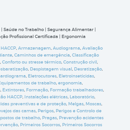
 | Saúde no Trabalho | Segurança Alimentar |
ão Profissional Certificada | Ergonomia
 HACCP
,
Armazenagem
,
Audiograma
,
Avaliação
diante
,
Caminhos de emergência
,
Classificação
,
Conforto ou stresse térmico
,
Construção civil
,
sbaratização
,
Despistagem visual
,
Desratização
,
cardiograma
,
Eletrocutores
,
Eletroinseticidas
,
Equipamentos de trabalho
,
ergonomia
,
o
,
Extintores
,
Formação
,
Formação trabalhadores
,
ção HACCP
,
Instalações elétricas
,
Laboratório
,
idas preventivas e de proteção
,
Melgas
,
Moscas
,
evejos das camas
,
Perigos
,
Perigos e Controlo de
postos de trabalho
,
Pragas
,
Prevenção acidentes
ervenção
,
Primeiros Socorros
,
Primeiros Socorros