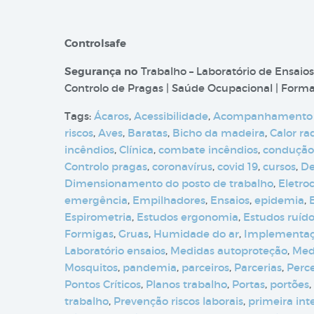
Controlsafe
Segurança no
Trabalho – Laboratório de Ensaios
Controlo de Pragas | Saúde Ocupacional | Formaç
Tags:
Ácaros
,
Acessibilidade
,
Acompanhamento
riscos
,
Aves
,
Baratas
,
Bicho da madeira
,
Calor ra
incêndios
,
Clínica
,
combate incêndios
,
condução
Controlo pragas
,
coronavírus
,
covid 19
,
cursos
,
De
Dimensionamento do posto de trabalho
,
Eletro
emergência
,
Empilhadores
,
Ensaios
,
epidemia
,
Espirometria
,
Estudos ergonomia
,
Estudos ruíd
Formigas
,
Gruas
,
Humidade do ar
,
Implementa
Laboratório ensaios
,
Medidas autoproteção
,
Med
Mosquitos
,
pandemia
,
parceiros
,
Parcerias
,
Perc
Pontos Críticos
,
Planos trabalho
,
Portas
,
portões
,
trabalho
,
Prevenção riscos laborais
,
primeira int