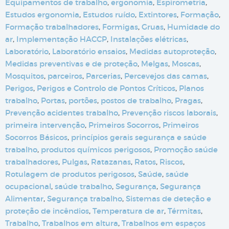
Equipamentos de trabalho
,
ergonomia
,
Espirometria
,
Estudos ergonomia
,
Estudos ruído
,
Extintores
,
Formação
,
Formação trabalhadores
,
Formigas
,
Gruas
,
Humidade do
ar
,
Implementação HACCP
,
Instalações elétricas
,
Laboratório
,
Laboratório ensaios
,
Medidas autoproteção
,
Medidas preventivas e de proteção
,
Melgas
,
Moscas
,
Mosquitos
,
parceiros
,
Parcerias
,
Percevejos das camas
,
Perigos
,
Perigos e Controlo de Pontos Críticos
,
Planos
trabalho
,
Portas
,
portões
,
postos de trabalho
,
Pragas
,
Prevenção acidentes trabalho
,
Prevenção riscos laborais
,
primeira intervenção
,
Primeiros Socorros
,
Primeiros
Socorros Básicos
,
princípios gerais segurança e saúde
trabalho
,
produtos químicos perigosos
,
Promoção saúde
trabalhadores
,
Pulgas
,
Ratazanas
,
Ratos
,
Riscos
,
Rotulagem de produtos perigosos
,
Saúde
,
saúde
ocupacional
,
saúde trabalho
,
Segurança
,
Segurança
Alimentar
,
Segurança trabalho
,
Sistemas de deteção e
proteção de incêndios
,
Temperatura de ar
,
Térmitas
,
Trabalho
,
Trabalhos em altura
,
Trabalhos em espaços