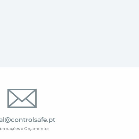
al@controlsafe.pt
formações e Orçamentos