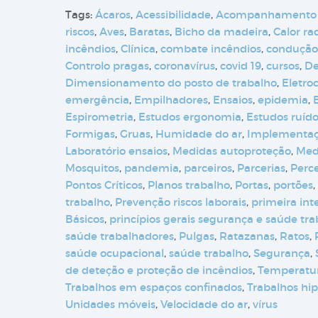
Tags:
Ácaros
,
Acessibilidade
,
Acompanhamento
riscos
,
Aves
,
Baratas
,
Bicho da madeira
,
Calor ra
incêndios
,
Clínica
,
combate incêndios
,
condução
Controlo pragas
,
coronavírus
,
covid 19
,
cursos
,
De
Dimensionamento do posto de trabalho
,
Eletro
emergência
,
Empilhadores
,
Ensaios
,
epidemia
,
Espirometria
,
Estudos ergonomia
,
Estudos ruíd
Formigas
,
Gruas
,
Humidade do ar
,
Implementa
Laboratório ensaios
,
Medidas autoproteção
,
Med
Mosquitos
,
pandemia
,
parceiros
,
Parcerias
,
Perc
Pontos Críticos
,
Planos trabalho
,
Portas
,
portões
,
trabalho
,
Prevenção riscos laborais
,
primeira int
Básicos
,
princípios gerais segurança e saúde tr
saúde trabalhadores
,
Pulgas
,
Ratazanas
,
Ratos
,
saúde ocupacional
,
saúde trabalho
,
Segurança
,
de deteção e proteção de incêndios
,
Temperatur
Trabalhos em espaços confinados
,
Trabalhos hip
Unidades móveis
,
Velocidade do ar
,
vírus