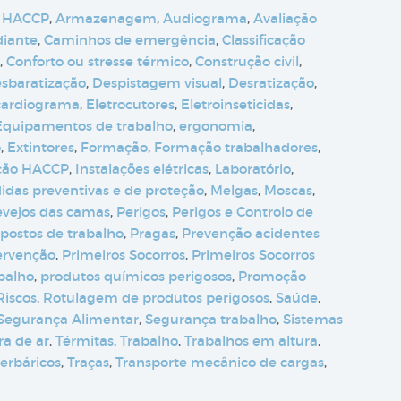
 HACCP
,
Armazenagem
,
Audiograma
,
Avaliação
diante
,
Caminhos de emergência
,
Classificação
,
Conforto ou stresse térmico
,
Construção civil
,
sbaratização
,
Despistagem visual
,
Desratização
,
cardiograma
,
Eletrocutores
,
Eletroinseticidas
,
Equipamentos de trabalho
,
ergonomia
,
o
,
Extintores
,
Formação
,
Formação trabalhadores
,
ção HACCP
,
Instalações elétricas
,
Laboratório
,
idas preventivas e de proteção
,
Melgas
,
Moscas
,
evejos das camas
,
Perigos
,
Perigos e Controlo de
postos de trabalho
,
Pragas
,
Prevenção acidentes
ervenção
,
Primeiros Socorros
,
Primeiros Socorros
abalho
,
produtos químicos perigosos
,
Promoção
Riscos
,
Rotulagem de produtos perigosos
,
Saúde
,
Segurança Alimentar
,
Segurança trabalho
,
Sistemas
a de ar
,
Térmitas
,
Trabalho
,
Trabalhos em altura
,
erbáricos
,
Traças
,
Transporte mecânico de cargas
,