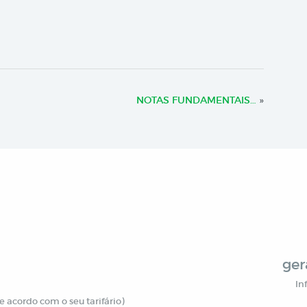
NOTAS FUNDAMENTAIS…
»
ger
In
 acordo com o seu tarifário)