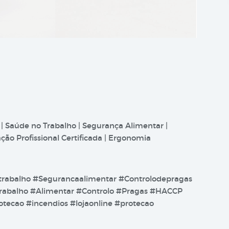
 | Saúde no Trabalho | Segurança Alimentar |
ão Profissional Certificada | Ergonomia
trabalho #Segurancaalimentar #Controlodepragas
abalho #Alimentar #Controlo #Pragas #HACCP
ecao #incendios #lojaonline #protecao