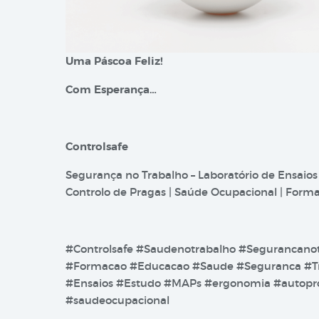
Uma Páscoa Feliz!
Com Esperança…
Controlsafe
Segurança no Trabalho – Laboratório de Ensaios
Controlo de Pragas | Saúde Ocupacional | Formaç
#Controlsafe #Saudenotrabalho #Segurancano
#Formacao #Educacao #Saude #Seguranca #Tr
#Ensaios #Estudo #MAPs #ergonomia #autoprot
#saudeocupacional