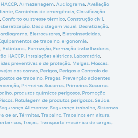
 HACCP
,
Armazenagem
,
Audiograma
,
Avaliação
diante
,
Caminhos de emergência
,
Classificação
,
Conforto ou stresse térmico
,
Construção civil
,
sbaratização
,
Despistagem visual
,
Desratização
,
cardiograma
,
Eletrocutores
,
Eletroinseticidas
,
Equipamentos de trabalho
,
ergonomia
,
o
,
Extintores
,
Formação
,
Formação trabalhadores
,
ção HACCP
,
Instalações elétricas
,
Laboratório
,
idas preventivas e de proteção
,
Melgas
,
Moscas
,
evejos das camas
,
Perigos
,
Perigos e Controlo de
postos de trabalho
,
Pragas
,
Prevenção acidentes
ervenção
,
Primeiros Socorros
,
Primeiros Socorros
abalho
,
produtos químicos perigosos
,
Promoção
Riscos
,
Rotulagem de produtos perigosos
,
Saúde
,
Segurança Alimentar
,
Segurança trabalho
,
Sistemas
a de ar
,
Térmitas
,
Trabalho
,
Trabalhos em altura
,
erbáricos
,
Traças
,
Transporte mecânico de cargas
,