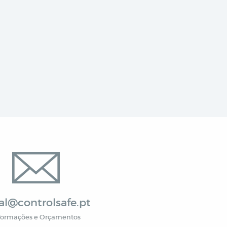
al@controlsafe.pt
formações e Orçamentos