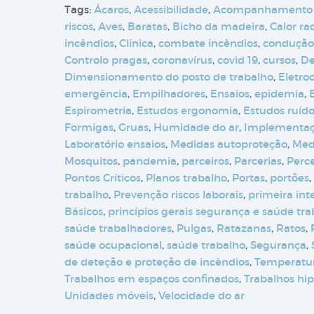
Tags:
Ácaros
,
Acessibilidade
,
Acompanhamento
riscos
,
Aves
,
Baratas
,
Bicho da madeira
,
Calor ra
incêndios
,
Clínica
,
combate incêndios
,
condução
Controlo pragas
,
coronavírus
,
covid 19
,
cursos
,
De
Dimensionamento do posto de trabalho
,
Eletro
emergência
,
Empilhadores
,
Ensaios
,
epidemia
,
Espirometria
,
Estudos ergonomia
,
Estudos ruíd
Formigas
,
Gruas
,
Humidade do ar
,
Implementa
Laboratório ensaios
,
Medidas autoproteção
,
Med
Mosquitos
,
pandemia
,
parceiros
,
Parcerias
,
Perc
Pontos Críticos
,
Planos trabalho
,
Portas
,
portões
,
trabalho
,
Prevenção riscos laborais
,
primeira int
Básicos
,
princípios gerais segurança e saúde tr
saúde trabalhadores
,
Pulgas
,
Ratazanas
,
Ratos
,
saúde ocupacional
,
saúde trabalho
,
Segurança
,
de deteção e proteção de incêndios
,
Temperatur
Trabalhos em espaços confinados
,
Trabalhos hip
Unidades móveis
,
Velocidade do ar