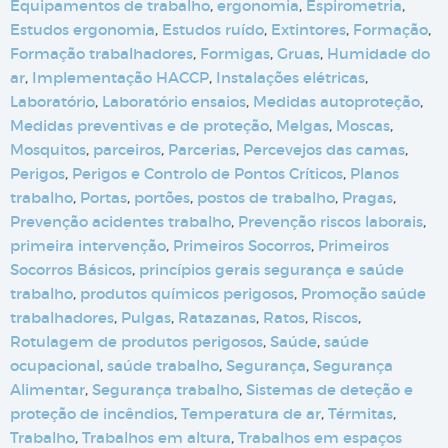
Equipamentos de trabalho
,
ergonomia
,
Espirometria
,
Estudos ergonomia
,
Estudos ruído
,
Extintores
,
Formação
,
Formação trabalhadores
,
Formigas
,
Gruas
,
Humidade do
ar
,
Implementação HACCP
,
Instalações elétricas
,
Laboratório
,
Laboratório ensaios
,
Medidas autoproteção
,
Medidas preventivas e de proteção
,
Melgas
,
Moscas
,
Mosquitos
,
parceiros
,
Parcerias
,
Percevejos das camas
,
Perigos
,
Perigos e Controlo de Pontos Críticos
,
Planos
trabalho
,
Portas
,
portões
,
postos de trabalho
,
Pragas
,
Prevenção acidentes trabalho
,
Prevenção riscos laborais
,
primeira intervenção
,
Primeiros Socorros
,
Primeiros
Socorros Básicos
,
princípios gerais segurança e saúde
trabalho
,
produtos químicos perigosos
,
Promoção saúde
trabalhadores
,
Pulgas
,
Ratazanas
,
Ratos
,
Riscos
,
Rotulagem de produtos perigosos
,
Saúde
,
saúde
ocupacional
,
saúde trabalho
,
Segurança
,
Segurança
Alimentar
,
Segurança trabalho
,
Sistemas de deteção e
proteção de incêndios
,
Temperatura de ar
,
Térmitas
,
Trabalho
,
Trabalhos em altura
,
Trabalhos em espaços