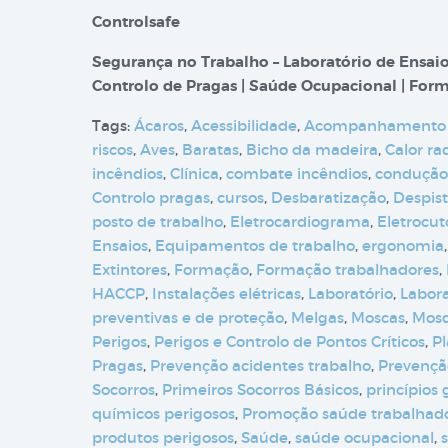
Controlsafe
Segurança no Trabalho – Laboratório de Ensaio
Controlo de Pragas | Saúde Ocupacional | Form
Tags:
Ácaros
,
Acessibilidade
,
Acompanhamento
riscos
,
Aves
,
Baratas
,
Bicho da madeira
,
Calor ra
incêndios
,
Clínica
,
combate incêndios
,
condução
Controlo pragas
,
cursos
,
Desbaratização
,
Despis
posto de trabalho
,
Eletrocardiograma
,
Eletrocut
Ensaios
,
Equipamentos de trabalho
,
ergonomia
Extintores
,
Formação
,
Formação trabalhadores
,
HACCP
,
Instalações elétricas
,
Laboratório
,
Labora
preventivas e de proteção
,
Melgas
,
Moscas
,
Mosq
Perigos
,
Perigos e Controlo de Pontos Críticos
,
Pl
Pragas
,
Prevenção acidentes trabalho
,
Prevenção
Socorros
,
Primeiros Socorros Básicos
,
princípios
químicos perigosos
,
Promoção saúde trabalhad
produtos perigosos
,
Saúde
,
saúde ocupacional
,