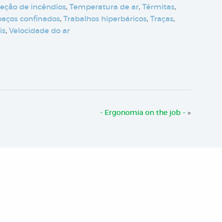
teção de incêndios
,
Temperatura de ar
,
Térmitas
,
paços confinados
,
Trabalhos hiperbáricos
,
Traças
,
is
,
Velocidade do ar
- Ergonomia on the job -
»