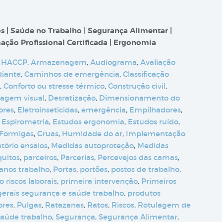
s | Saúde no Trabalho | Segurança Alimentar |
ação Profissional Certificada | Ergonomia
 HACCP
,
Armazenagem
,
Audiograma
,
Avaliação
diante
,
Caminhos de emergência
,
Classificação
,
Conforto ou stresse térmico
,
Construção civil
,
tagem visual
,
Desratização
,
Dimensionamento do
ores
,
Eletroinseticidas
,
emergência
,
Empilhadores
,
,
Espirometria
,
Estudos ergonomia
,
Estudos ruído
,
Formigas
,
Gruas
,
Humidade do ar
,
Implementação
tório ensaios
,
Medidas autoproteção
,
Medidas
uitos
,
parceiros
,
Parcerias
,
Percevejos das camas
,
anos trabalho
,
Portas
,
portões
,
postos de trabalho
,
 riscos laborais
,
primeira intervenção
,
Primeiros
 gerais segurança e saúde trabalho
,
produtos
ores
,
Pulgas
,
Ratazanas
,
Ratos
,
Riscos
,
Rotulagem de
saúde trabalho
,
Segurança
,
Segurança Alimentar
,