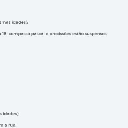
esmas idades);
a 15; compasso pascal e procissões estão suspensos;
s idades);
a a rua;