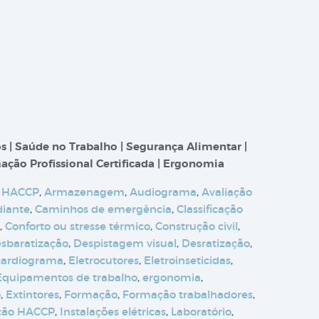
s | Saúde no Trabalho | Segurança Alimentar |
ação Profissional Certificada | Ergonomia
 HACCP
,
Armazenagem
,
Audiograma
,
Avaliação
diante
,
Caminhos de emergência
,
Classificação
,
Conforto ou stresse térmico
,
Construção civil
,
sbaratização
,
Despistagem visual
,
Desratização
,
cardiograma
,
Eletrocutores
,
Eletroinseticidas
,
Equipamentos de trabalho
,
ergonomia
,
o
,
Extintores
,
Formação
,
Formação trabalhadores
,
ção HACCP
,
Instalações elétricas
,
Laboratório
,