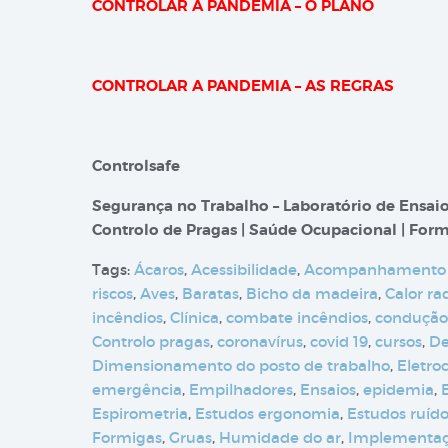
CONTROLAR A PANDEMIA – O PLANO
CONTROLAR A PANDEMIA – AS REGRAS
Controlsafe
Segurança no Trabalho – Laboratório de Ensaio
Controlo de Pragas | Saúde Ocupacional | Form
Tags:
Ácaros
,
Acessibilidade
,
Acompanhamento
riscos
,
Aves
,
Baratas
,
Bicho da madeira
,
Calor ra
incêndios
,
Clínica
,
combate incêndios
,
condução
Controlo pragas
,
coronavírus
,
covid 19
,
cursos
,
De
Dimensionamento do posto de trabalho
,
Eletro
emergência
,
Empilhadores
,
Ensaios
,
epidemia
,
Espirometria
,
Estudos ergonomia
,
Estudos ruíd
Formigas
,
Gruas
,
Humidade do ar
,
Implementa