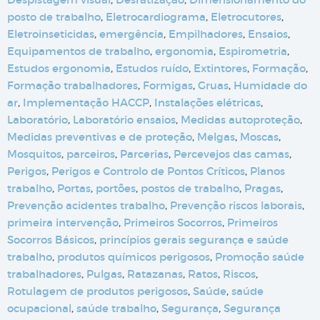
posto de trabalho
,
Eletrocardiograma
,
Eletrocutores
,
Eletroinseticidas
,
emergência
,
Empilhadores
,
Ensaios
,
Equipamentos de trabalho
,
ergonomia
,
Espirometria
,
Estudos ergonomia
,
Estudos ruído
,
Extintores
,
Formação
,
Formação trabalhadores
,
Formigas
,
Gruas
,
Humidade do
ar
,
Implementação HACCP
,
Instalações elétricas
,
Laboratório
,
Laboratório ensaios
,
Medidas autoproteção
,
Medidas preventivas e de proteção
,
Melgas
,
Moscas
,
Mosquitos
,
parceiros
,
Parcerias
,
Percevejos das camas
,
Perigos
,
Perigos e Controlo de Pontos Críticos
,
Planos
trabalho
,
Portas
,
portões
,
postos de trabalho
,
Pragas
,
Prevenção acidentes trabalho
,
Prevenção riscos laborais
,
primeira intervenção
,
Primeiros Socorros
,
Primeiros
Socorros Básicos
,
princípios gerais segurança e saúde
trabalho
,
produtos químicos perigosos
,
Promoção saúde
trabalhadores
,
Pulgas
,
Ratazanas
,
Ratos
,
Riscos
,
Rotulagem de produtos perigosos
,
Saúde
,
saúde
ocupacional
,
saúde trabalho
,
Segurança
,
Segurança