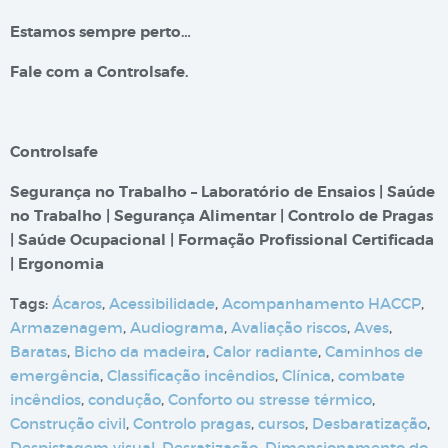
Estamos sempre perto…
Fale com a Controlsafe.
Controlsafe
Segurança no Trabalho – Laboratório de Ensaios | Saúde
no Trabalho | Segurança Alimentar | Controlo de Pragas
| Saúde Ocupacional | Formação Profissional Certificada
| Ergonomia
Tags:
Ácaros
,
Acessibilidade
,
Acompanhamento HACCP
,
Armazenagem
,
Audiograma
,
Avaliação riscos
,
Aves
,
Baratas
,
Bicho da madeira
,
Calor radiante
,
Caminhos de
emergência
,
Classificação incêndios
,
Clínica
,
combate
incêndios
,
condução
,
Conforto ou stresse térmico
,
Construção civil
,
Controlo pragas
,
cursos
,
Desbaratização
,
Despistagem visual
,
Desratização
,
Dimensionamento do