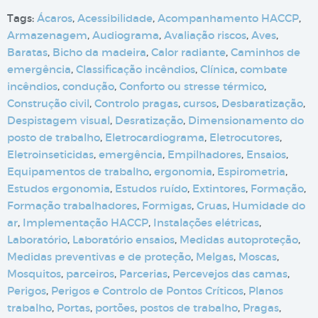
Tags:
Ácaros
,
Acessibilidade
,
Acompanhamento HACCP
,
Armazenagem
,
Audiograma
,
Avaliação riscos
,
Aves
,
Baratas
,
Bicho da madeira
,
Calor radiante
,
Caminhos de
emergência
,
Classificação incêndios
,
Clínica
,
combate
incêndios
,
condução
,
Conforto ou stresse térmico
,
Construção civil
,
Controlo pragas
,
cursos
,
Desbaratização
,
Despistagem visual
,
Desratização
,
Dimensionamento do
posto de trabalho
,
Eletrocardiograma
,
Eletrocutores
,
Eletroinseticidas
,
emergência
,
Empilhadores
,
Ensaios
,
Equipamentos de trabalho
,
ergonomia
,
Espirometria
,
Estudos ergonomia
,
Estudos ruído
,
Extintores
,
Formação
,
Formação trabalhadores
,
Formigas
,
Gruas
,
Humidade do
ar
,
Implementação HACCP
,
Instalações elétricas
,
Laboratório
,
Laboratório ensaios
,
Medidas autoproteção
,
Medidas preventivas e de proteção
,
Melgas
,
Moscas
,
Mosquitos
,
parceiros
,
Parcerias
,
Percevejos das camas
,
Perigos
,
Perigos e Controlo de Pontos Críticos
,
Planos
trabalho
,
Portas
,
portões
,
postos de trabalho
,
Pragas
,