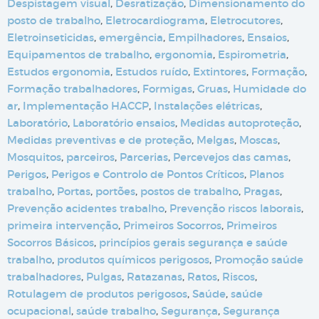
Despistagem visual
,
Desratização
,
Dimensionamento do
posto de trabalho
,
Eletrocardiograma
,
Eletrocutores
,
Eletroinseticidas
,
emergência
,
Empilhadores
,
Ensaios
,
Equipamentos de trabalho
,
ergonomia
,
Espirometria
,
Estudos ergonomia
,
Estudos ruído
,
Extintores
,
Formação
,
Formação trabalhadores
,
Formigas
,
Gruas
,
Humidade do
ar
,
Implementação HACCP
,
Instalações elétricas
,
Laboratório
,
Laboratório ensaios
,
Medidas autoproteção
,
Medidas preventivas e de proteção
,
Melgas
,
Moscas
,
Mosquitos
,
parceiros
,
Parcerias
,
Percevejos das camas
,
Perigos
,
Perigos e Controlo de Pontos Críticos
,
Planos
trabalho
,
Portas
,
portões
,
postos de trabalho
,
Pragas
,
Prevenção acidentes trabalho
,
Prevenção riscos laborais
,
primeira intervenção
,
Primeiros Socorros
,
Primeiros
Socorros Básicos
,
princípios gerais segurança e saúde
trabalho
,
produtos químicos perigosos
,
Promoção saúde
trabalhadores
,
Pulgas
,
Ratazanas
,
Ratos
,
Riscos
,
Rotulagem de produtos perigosos
,
Saúde
,
saúde
ocupacional
,
saúde trabalho
,
Segurança
,
Segurança