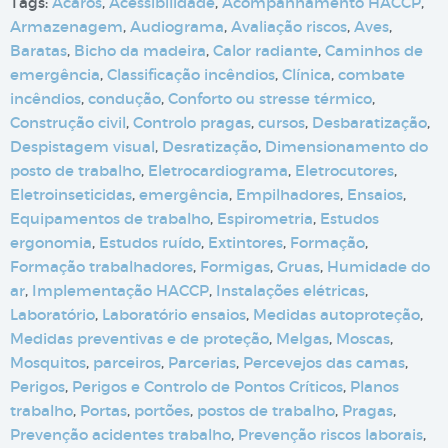
Tags:
Ácaros
,
Acessibilidade
,
Acompanhamento HACCP
,
Armazenagem
,
Audiograma
,
Avaliação riscos
,
Aves
,
Baratas
,
Bicho da madeira
,
Calor radiante
,
Caminhos de
emergência
,
Classificação incêndios
,
Clínica
,
combate
incêndios
,
condução
,
Conforto ou stresse térmico
,
Construção civil
,
Controlo pragas
,
cursos
,
Desbaratização
,
Despistagem visual
,
Desratização
,
Dimensionamento do
posto de trabalho
,
Eletrocardiograma
,
Eletrocutores
,
Eletroinseticidas
,
emergência
,
Empilhadores
,
Ensaios
,
Equipamentos de trabalho
,
Espirometria
,
Estudos
ergonomia
,
Estudos ruído
,
Extintores
,
Formação
,
Formação trabalhadores
,
Formigas
,
Gruas
,
Humidade do
ar
,
Implementação HACCP
,
Instalações elétricas
,
Laboratório
,
Laboratório ensaios
,
Medidas autoproteção
,
Medidas preventivas e de proteção
,
Melgas
,
Moscas
,
Mosquitos
,
parceiros
,
Parcerias
,
Percevejos das camas
,
Perigos
,
Perigos e Controlo de Pontos Críticos
,
Planos
trabalho
,
Portas
,
portões
,
postos de trabalho
,
Pragas
,
Prevenção acidentes trabalho
,
Prevenção riscos laborais
,