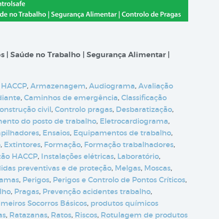
s | Saúde no Trabalho | Segurança Alimentar |
 HACCP
,
Armazenagem
,
Audiograma
,
Avaliação
diante
,
Caminhos de emergência
,
Classificação
onstrução civil
,
Controlo pragas
,
Desbaratização
,
nto do posto de trabalho
,
Eletrocardiograma
,
pilhadores
,
Ensaios
,
Equipamentos de trabalho
,
o
,
Extintores
,
Formação
,
Formação trabalhadores
,
ção HACCP
,
Instalações elétricas
,
Laboratório
,
idas preventivas e de proteção
,
Melgas
,
Moscas
,
camas
,
Perigos
,
Perigos e Controlo de Pontos Críticos
,
lho
,
Pragas
,
Prevenção acidentes trabalho
,
imeiros Socorros Básicos
,
produtos químicos
as
,
Ratazanas
,
Ratos
,
Riscos
,
Rotulagem de produtos