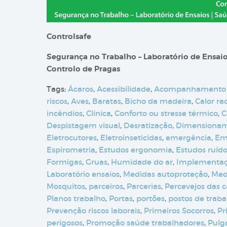
Controlsafe
Segurança no Trabalho – Laboratório de Ensaio
Controlo de Pragas
Tags:
Ácaros
,
Acessibilidade
,
Acompanhamento
riscos
,
Aves
,
Baratas
,
Bicho da madeira
,
Calor ra
incêndios
,
Clínica
,
Conforto ou stresse térmico
,
C
Despistagem visual
,
Desratização
,
Dimensioname
Eletrocutores
,
Eletroinseticidas
,
emergência
,
Em
Espirometria
,
Estudos ergonomia
,
Estudos ruíd
Formigas
,
Gruas
,
Humidade do ar
,
Implementa
Laboratório ensaios
,
Medidas autoproteção
,
Med
Mosquitos
,
parceiros
,
Parcerias
,
Percevejos das 
Planos trabalho
,
Portas
,
portões
,
postos de traba
Prevenção riscos laborais
,
Primeiros Socorros
,
Pr
perigosos
,
Promoção saúde trabalhadores
,
Pulg