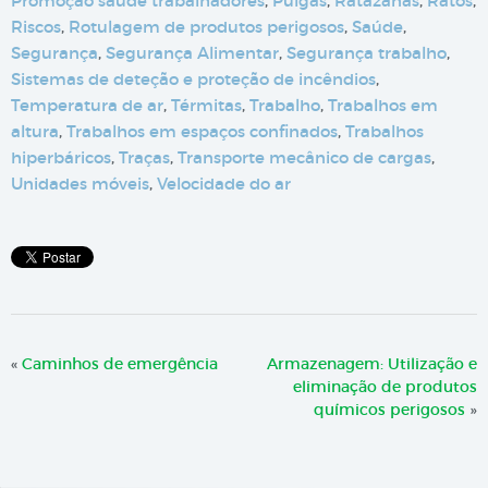
Promoção saúde trabalhadores
,
Pulgas
,
Ratazanas
,
Ratos
,
Riscos
,
Rotulagem de produtos perigosos
,
Saúde
,
Segurança
,
Segurança Alimentar
,
Segurança trabalho
,
Sistemas de deteção e proteção de incêndios
,
Temperatura de ar
,
Térmitas
,
Trabalho
,
Trabalhos em
altura
,
Trabalhos em espaços confinados
,
Trabalhos
hiperbáricos
,
Traças
,
Transporte mecânico de cargas
,
Unidades móveis
,
Velocidade do ar
«
Caminhos de emergência
Armazenagem: Utilização e
eliminação de produtos
químicos perigosos
»