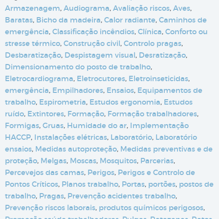
Armazenagem
,
Audiograma
,
Avaliação riscos
,
Aves
,
Baratas
,
Bicho da madeira
,
Calor radiante
,
Caminhos de
emergência
,
Classificação incêndios
,
Clínica
,
Conforto ou
stresse térmico
,
Construção civil
,
Controlo pragas
,
Desbaratização
,
Despistagem visual
,
Desratização
,
Dimensionamento do posto de trabalho
,
Eletrocardiograma
,
Eletrocutores
,
Eletroinseticidas
,
emergência
,
Empilhadores
,
Ensaios
,
Equipamentos de
trabalho
,
Espirometria
,
Estudos ergonomia
,
Estudos
ruído
,
Extintores
,
Formação
,
Formação trabalhadores
,
Formigas
,
Gruas
,
Humidade do ar
,
Implementação
HACCP
,
Instalações elétricas
,
Laboratório
,
Laboratório
ensaios
,
Medidas autoproteção
,
Medidas preventivas e de
proteção
,
Melgas
,
Moscas
,
Mosquitos
,
Parcerias
,
Percevejos das camas
,
Perigos
,
Perigos e Controlo de
Pontos Críticos
,
Planos trabalho
,
Portas
,
portões
,
postos de
trabalho
,
Pragas
,
Prevenção acidentes trabalho
,
Prevenção riscos laborais
,
produtos químicos perigosos
,