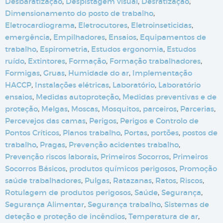
Desbaratização
,
Despistagem visual
,
Desratização
,
Dimensionamento do posto de trabalho
,
Eletrocardiograma
,
Eletrocutores
,
Eletroinseticidas
,
emergência
,
Empilhadores
,
Ensaios
,
Equipamentos de
trabalho
,
Espirometria
,
Estudos ergonomia
,
Estudos
ruído
,
Extintores
,
Formação
,
Formação trabalhadores
,
Formigas
,
Gruas
,
Humidade do ar
,
Implementação
HACCP
,
Instalações elétricas
,
Laboratório
,
Laboratório
ensaios
,
Medidas autoproteção
,
Medidas preventivas e de
proteção
,
Melgas
,
Moscas
,
Mosquitos
,
parceiros
,
Parcerias
,
Percevejos das camas
,
Perigos
,
Perigos e Controlo de
Pontos Críticos
,
Planos trabalho
,
Portas
,
portões
,
postos de
trabalho
,
Pragas
,
Prevenção acidentes trabalho
,
Prevenção riscos laborais
,
Primeiros Socorros
,
Primeiros
Socorros Básicos
,
produtos químicos perigosos
,
Promoção
saúde trabalhadores
,
Pulgas
,
Ratazanas
,
Ratos
,
Riscos
,
Rotulagem de produtos perigosos
,
Saúde
,
Segurança
,
Segurança Alimentar
,
Segurança trabalho
,
Sistemas de
deteção e proteção de incêndios
,
Temperatura de ar
,