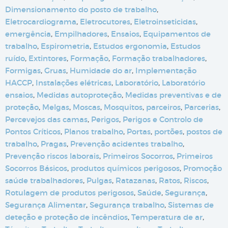
Dimensionamento do posto de trabalho
,
Eletrocardiograma
,
Eletrocutores
,
Eletroinseticidas
,
emergência
,
Empilhadores
,
Ensaios
,
Equipamentos de
trabalho
,
Espirometria
,
Estudos ergonomia
,
Estudos
ruído
,
Extintores
,
Formação
,
Formação trabalhadores
,
Formigas
,
Gruas
,
Humidade do ar
,
Implementação
HACCP
,
Instalações elétricas
,
Laboratório
,
Laboratório
ensaios
,
Medidas autoproteção
,
Medidas preventivas e de
proteção
,
Melgas
,
Moscas
,
Mosquitos
,
parceiros
,
Parcerias
,
Percevejos das camas
,
Perigos
,
Perigos e Controlo de
Pontos Críticos
,
Planos trabalho
,
Portas
,
portões
,
postos de
trabalho
,
Pragas
,
Prevenção acidentes trabalho
,
Prevenção riscos laborais
,
Primeiros Socorros
,
Primeiros
Socorros Básicos
,
produtos químicos perigosos
,
Promoção
saúde trabalhadores
,
Pulgas
,
Ratazanas
,
Ratos
,
Riscos
,
Rotulagem de produtos perigosos
,
Saúde
,
Segurança
,
Segurança Alimentar
,
Segurança trabalho
,
Sistemas de
deteção e proteção de incêndios
,
Temperatura de ar
,